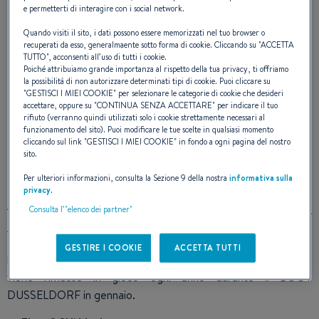
Candidatura del Flyer8
e permetterti di interagire con i social network.
Quando visiti il sito, i dati possono essere memorizzati nel tuo browser o
Sundeck & Swift Trawler 47
recuperati da esso, generalmaente sotto forma di cookie. Cliccando su "
ACCETTA
TUTTO
", acconsenti all’uso di tutti i cookie.
Poiché attribuiamo grande importanza al rispetto della tua privacy, ti offriamo
la possibilità di non autorizzare determinati tipi di cookie. Puoi cliccare su
"
GESTISCI I MIEI COOKIE
" per selezionare le categorie di cookie che desideri
2 barche a motore in lizza per l’oscar
accettare, oppure su "
CONTINUA SENZA ACCETTARE
" per indicare il tuo
rifiuto (verranno quindi utilizzati solo i cookie strettamente necessari al
dell’industria nautica
funzionamento del sito). Puoi modificare le tue scelte in qualsiasi momento
cliccando sul link "
GESTISCI I MIEI COOKIE
" in fondo a ogni pagina del nostro
sito.
Per ulteriori informazioni, consulta la Sezione 9 della nostra
informativa sulla
privacy
.
Al momento presenti sui vari saloni nautici d’autunno, il
Flyer 8
Consulta l’"elenco dei partner"
SUNdeck
e lo
Swift Trawler 47
, le due nuove barche a motore
delle gamme Flyer e Swift Trawler, concorreranno al titolo di
GESTIRE I COOKIE
ACCETTA TUTTI
barca a motore europea dell’anno. Questo titolo tanto ambito
viene rimesso in gioco ogni anno durante il BOOT
DUSSELDORF in gennaio.