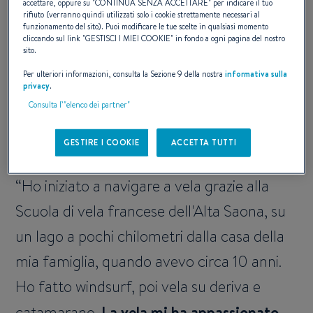
accettare, oppure su "
CONTINUA SENZA ACCETTARE
" per indicare il tuo
Puoi presentarti ?
rifiuto (verranno quindi utilizzati solo i cookie strettamente necessari al
funzionamento del sito). Puoi modificare le tue scelte in qualsiasi momento
cliccando sul link "
GESTISCI I MIEI COOKIE
" in fondo a ogni pagina del nostro
Mi chiamo Philippe, sono francese e vivo
sito.
in Alta Savoia.
Per ulteriori informazioni, consulta la Sezione 9 della nostra
informativa sulla
privacy
.
Consulta l’"elenco dei partner"
Come hai iniziato a navigare ? Su quale/i
GESTIRE I COOKIE
ACCETTA TUTTI
barca/e e perché ?
Ho iniziato a navigare a vela grazie alla
Scuola di vela francese dell'Alta Saona, su
un lago a pochi chilometri dalla casa della
mia famiglia, quando avevo circa 10 anni.
Ho fatto windsurf, poi vela su deriva e
catamarano.
La vela mi ha appassionato