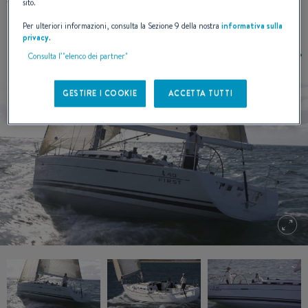
timone a ruota in composito nero e un pack elettronico
sito.
Raymarine specifico per le regate.
Per ulteriori informazioni, consulta la Sezione 9 della nostra
informativa sulla
privacy
.
Consulta l’"elenco dei partner"
GESTIRE I COOKIE
ACCETTA TUTTI