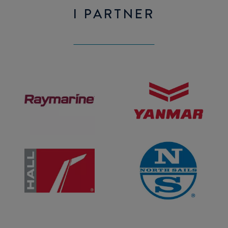
I PARTNER
Raymarine
Yanmar
Hall
North
Spars
Sails
&
Rigging