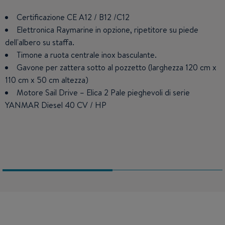
Certificazione CE A12 / B12 /C12
Cabina di prua doppia, due cabine di poppa simmetriche
cuccetta doppia.
Elettronica Raymarine in opzione, ripetitore su piede
dell'albero su staffa.
Cucina a L che permette di mantenere l'equilibrio in
navigazione.
Timone a ruota centrale inox basculante.
Gavone per zattera sotto al pozzetto (larghezza 120 cm x
Localo bagno con doccia
110 cm x 50 cm altezza)
Quadrato: la forma e la dimensione delle sedute
permettono un utilizzo come cuccette (lunghezza 1,95m).
Motore Sail Drive – Elica 2 Pale pieghevoli di serie
YANMAR Diesel 40 CV / HP
Tavolo del quadrato regolabile in altezza (opzione)
multifunzioni: - posizione alta per pasti - posizione bassa per
cuccetta o supporto vele.