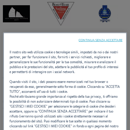
CONTINUA SENZA ACCETTARE
Il nostro sito web utilizza cookie o tecnologie simili, impostati da noi o dai nostri
DESIGN ESTERNO
partner, per far funzionare il sito, fornirti i servizi richiesti, migliorare e
personalizzare le sue funzionalità per la tua comodità, misurare e analizzare il
pubblico e le prestazioni del sito, adattare la pubblicità al tuo profilo di interessi
e permetterti di interagire con i social network.
Quando visiti il sito, i dati possono essere memorizzati nel tuo browser o
recuperati da esso, generalmaente sotto forma di cookie. Cliccando su "
ACCETTA
TUTTO
", acconsenti all’uso di tutti i cookie.
La carena, messa in risalto da delicate decorazioni e giochi di
Poiché attribuiamo grande importanza al rispetto della tua privacy, ti offriamo
righe nere su un fondo di scafo grigio, è tanto seducente alla
la possibilità di non autorizzare determinati tipi di cookie. Puoi cliccare su
"
GESTISCI I MIEI COOKIE
" per selezionare le categorie di cookie che desideri
vista quanto efficace in navigazione. Il First 40 ‘CarbonEdition’
accettare, oppure su "
CONTINUA SENZA ACCETTARE
" per indicare il tuo
è consegnato pronto alla regata. Una proposta che offre
rifiuto (verranno quindi utilizzati solo i cookie strettamente necessari al
funzionamento del sito). Puoi modificare le tue scelte in qualsiasi momento
soprattutto un albero in carbonio, una chiglia in piombo, un
cliccando sul link "
GESTISCI I MIEI COOKIE
" in fondo a ogni pagina del nostro