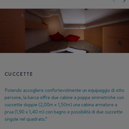
CUCCETTE
Potendo accogliere confortevolmente un equipaggio di otto
persone, la barca offre due cabine a poppa simmetriche con
cuccette doppie (2,00m x 1,50m) una cabina armatore a
prua (1,90 x 1,40 m) con bagno e possibilità di due cuccette
singole nel quadrato.”