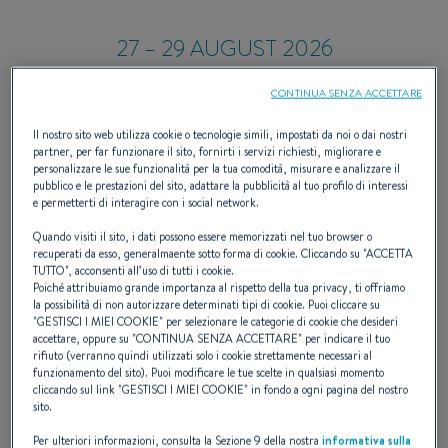
27 – 29 AUGUST 2026
Bandol, Francia
CONTINUA SENZA ACCETTARE
Prove in Mare Bandol 2026
Il nostro sito web utilizza cookie o tecnologie simili, impostati da noi o dai nostri
partner, per far funzionare il sito, fornirti i servizi richiesti, migliorare e
personalizzare le sue funzionalità per la tua comodità, misurare e analizzare il
pubblico e le prestazioni del sito, adattare la pubblicità al tuo profilo di interessi
e permetterti di interagire con i social network.
Contatta il mio concessionario BENETEAU per ricevere un
Quando visiti il sito, i dati possono essere memorizzati nel tuo browser o
invito.
recuperati da esso, generalmaente sotto forma di cookie. Cliccando su "
ACCETTA
TUTTO
", acconsenti all’uso di tutti i cookie.
Poiché attribuiamo grande importanza al rispetto della tua privacy, ti offriamo
la possibilità di non autorizzare determinati tipi di cookie. Puoi cliccare su
RICHIEDI IL MIO INVITO
"
GESTISCI I MIEI COOKIE
" per selezionare le categorie di cookie che desideri
accettare, oppure su "
CONTINUA SENZA ACCETTARE
" per indicare il tuo
rifiuto (verranno quindi utilizzati solo i cookie strettamente necessari al
funzionamento del sito). Puoi modificare le tue scelte in qualsiasi momento
cliccando sul link "
GESTISCI I MIEI COOKIE
" in fondo a ogni pagina del nostro
sito.
Per ulteriori informazioni, consulta la Sezione 9 della nostra
informativa sulla