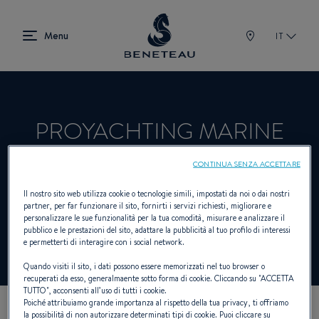
IT
PROYACHTING MARINE
HANDELS GMBH
CONTINUA SENZA ACCETTARE
Il nostro sito web utilizza cookie o tecnologie simili, impostati da noi o dai nostri
partner, per far funzionare il sito, fornirti i servizi richiesti, migliorare e
Rivenditori Fuoribordo per BENETEAU
personalizzare le sue funzionalità per la tua comodità, misurare e analizzare il
pubblico e le prestazioni del sito, adattare la pubblicità al tuo profilo di interessi
e permetterti di interagire con i social network.
Quando visiti il sito, i dati possono essere memorizzati nel tuo browser o
recuperati da esso, generalmaente sotto forma di cookie. Cliccando su "
ACCETTA
TUTTO
", acconsenti all’uso di tutti i cookie.
Poiché attribuiamo grande importanza al rispetto della tua privacy, ti offriamo
la possibilità di non autorizzare determinati tipi di cookie. Puoi cliccare su