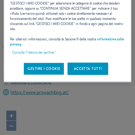
I NOSTRI DETTAGLI DI
"
GESTISCI I MIEI COOKIE
" per selezionare le categorie di cookie che desideri
accettare, oppure su "
CONTINUA SENZA ACCETTARE
" per indicare il tuo
CONTATTO
rifiuto (verranno quindi utilizzati solo i cookie strettamente necessari al
funzionamento del sito). Puoi modificare le tue scelte in qualsiasi momento
cliccando sul link "
GESTISCI I MIEI COOKIE
" in fondo a ogni pagina del nostro
sito.
Per ulteriori informazioni, consulta la Sezione 9 della nostra
informativa sulla
privacy
.
+43262281504
Consulta l’"elenco dei partner"
JOHANNES GUTENBERG STRASSE 5
2700 WIENER NEUTSTADT
GESTIRE I COOKIE
ACCETTA TUTTI
Austria
Calcolare l'itinerario
https://www.proyachting.at/
+
−