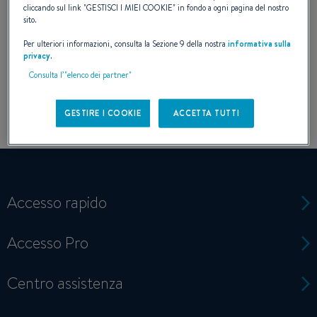
cliccando sul link "
GESTISCI I MIEI COOKIE
" in fondo a ogni pagina del nostro
sito.
Per ulteriori informazioni, consulta la Sezione 9 della nostra
informativa sulla
privacy
.
Consulta l’"elenco dei partner"
GESTIRE I COOKIE
ACCETTA TUTTI
Accesso rapido
Accesso Pro
Centro assistenza