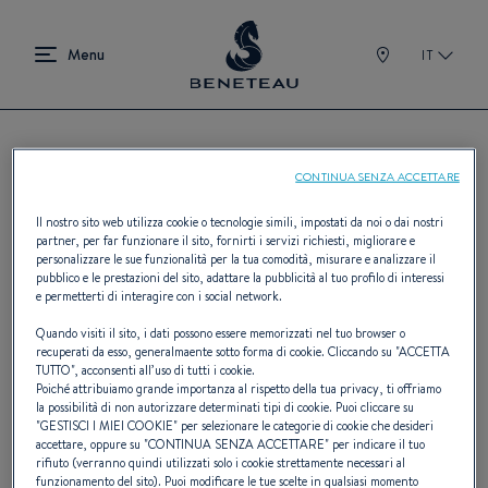
IT
CONTINUA SENZA ACCETTARE
Trovare il proprio
Il nostro sito web utilizza cookie o tecnologie simili, impostati da noi o dai nostri
concessionario BENETEAU
partner, per far funzionare il sito, fornirti i servizi richiesti, migliorare e
personalizzare le sue funzionalità per la tua comodità, misurare e analizzare il
pubblico e le prestazioni del sito, adattare la pubblicità al tuo profilo di interessi
e permetterti di interagire con i social network.
Quando visiti il sito, i dati possono essere memorizzati nel tuo browser o
Con 400 concessionari distribuiti nei cinque
recuperati da esso, generalmaente sotto forma di cookie. Cliccando su "
ACCETTA
TUTTO
", acconsenti all’uso di tutti i cookie.
continenti, BENETEAU possiede la più
Poiché attribuiamo grande importanza al rispetto della tua privacy, ti offriamo
la possibilità di non autorizzare determinati tipi di cookie. Puoi cliccare su
grande rete mondiale ed esclusiva dei
"
GESTISCI I MIEI COOKIE
" per selezionare le categorie di cookie che desideri
accettare, oppure su "
CONTINUA SENZA ACCETTARE
" per indicare il tuo
professionisti della nautica da diporto.
rifiuto (verranno quindi utilizzati solo i cookie strettamente necessari al
funzionamento del sito). Puoi modificare le tue scelte in qualsiasi momento