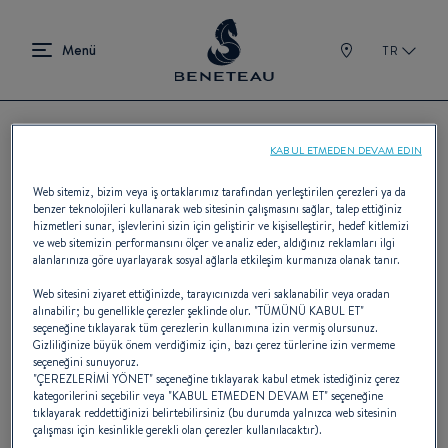
TR
KABUL ETMEDEN DEVAM EDIN
BENETEAU bayileri
Web sitemiz, bizim veya iş ortaklarımız tarafından yerleştirilen çerezleri ya da
benzer teknolojileri kullanarak web sitesinin çalışmasını sağlar, talep ettiğiniz
hizmetleri sunar, işlevlerini sizin için geliştirir ve kişiselleştirir, hedef kitlemizi
ve web sitemizin performansını ölçer ve analiz eder, aldığınız reklamları ilgi
Beş kıtada 400 bayisi ile BENETEAU, tekne
alanlarınıza göre uyarlayarak sosyal ağlarla etkileşim kurmanıza olanak tanır.
endüstrisinin profesyonellerinden oluşan en
Web sitesini ziyaret ettiğinizde, tarayıcınızda veri saklanabilir veya oradan
alınabilir; bu genellikle çerezler şeklinde olur. "TÜMÜNÜ KABUL ET"
seçeneğine tıklayarak tüm çerezlerin kullanımına izin vermiş olursunuz.
büyük uluslararası ağa sahiptir.
Gizliliğinize büyük önem verdiğimiz için, bazı çerez türlerine izin vermeme
seçeneğini sunuyoruz.
"ÇEREZLERİMİ YÖNET" seçeneğine tıklayarak kabul etmek istediğiniz çerez
kategorilerini seçebilir veya "KABUL ETMEDEN DEVAM ET" seçeneğine
tıklayarak reddettiğinizi belirtebilirsiniz (bu durumda yalnızca web sitesinin
çalışması için kesinlikle gerekli olan çerezler kullanılacaktır).