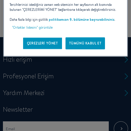
Tercihlerinizi istediğiniz zaman web sitemizin her sayfasının alt kısmında
bulunan "ÇEREZLERİMİ YÖNET" bağlantısına tıklayarak değiştirebilirsiniz.
Daha fazla bilgi için gizlilik
politikamızın 9. bölümüne başvurabilirsiniz
.
"Ortaklar listesini" görüntüle
ÇEREZLERİ YÖNET
TÜMÜNÜ KABUL ET
Hızlı erişim
Profesyonel Erişim
Yardım Merkezi
Newsletter