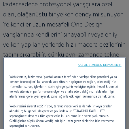
kadar sadece profesyonel yarışçılara özel
olan, olağanüstü bir yelken deneyimi sunuyor.
Yelkenciler uzun mesafeli One Design
yarışlarında kendilerini sınayabilir veya en iyi
yelken yapılan yerlerde hızlı macera gezilerinin
tadını çıkarabilir, çünkü aynı zamanda tekne
araçla çekilebiliyor.
KABUL ETMEDEN DEVAM EDIN
Web sitemiz, bizim veya iş ortaklarımız tarafından yerleştirilen çerezleri ya da
benzer teknolojileri kullanarak web sitesinin çalışmasını sağlar, talep ettiğiniz
DENİZ MİMARI:
SAMUEL MANUARD
hizmetleri sunar, işlevlerini sizin için geliştirir ve kişiselleştirir, hedef kitlemizi
İÇ TASARIM:
SITO
ve web sitemizin performansını ölçer ve analiz eder, aldığınız reklamları ilgi
alanlarınıza göre uyarlayarak sosyal ağlarla etkileşim kurmanıza olanak tanır.
KONSEPT & AR-GE:
SEASCAPE
Web sitesini ziyaret ettiğinizde, tarayıcınızda veri saklanabilir veya oradan
alınabilir; bu genellikle çerezler şeklinde olur. "TÜMÜNÜ KABUL ET"
seçeneğine tıklayarak tüm çerezlerin kullanımına izin vermiş olursunuz.
Gizliliğinize büyük önem verdiğimiz için, bazı çerez türlerine izin vermeme
seçeneğini sunuyoruz.