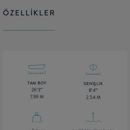
ÖZELLIKLER
TAM BOY
GENIŞLIK
26’3’’
8’4’’
7.99 M
2.54 M