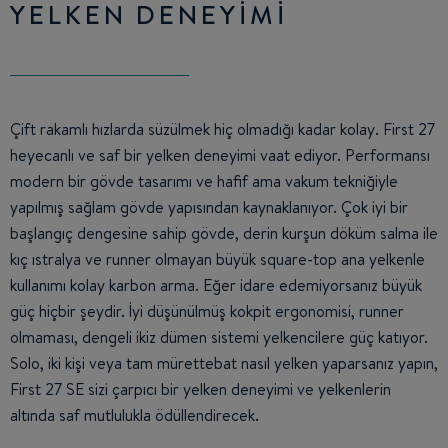
YELKEN DENEYİMİ
Çift rakamlı hızlarda süzülmek hiç olmadığı kadar kolay. First 27
heyecanlı ve saf bir yelken deneyimi vaat ediyor. Performansı
modern bir gövde tasarımı ve hafif ama vakum tekniğiyle
yapılmış sağlam gövde yapısından kaynaklanıyor. Çok iyi bir
başlangıç dengesine sahip gövde, derin kurşun döküm salma ile
kıç ıstralya ve runner olmayan büyük square-top ana yelkenle
kullanımı kolay karbon arma. Eğer idare edemiyorsanız büyük
güç hiçbir şeydir. İyi düşünülmüş kokpit ergonomisi, runner
olmaması, dengeli ikiz dümen sistemi yelkencilere güç katıyor.
Solo, iki kişi veya tam mürettebat nasıl yelken yaparsanız yapın,
First 27 SE sizi çarpıcı bir yelken deneyimi ve yelkenlerin
altında saf mutlulukla ödüllendirecek.