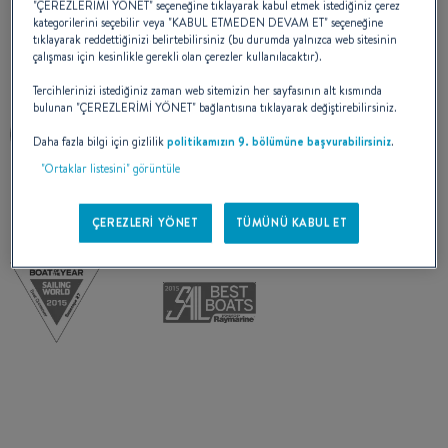
"ÇEREZLERİMİ YÖNET" seçeneğine tıklayarak kabul etmek istediğiniz çerez
ÖDÜL(LER)
kategorilerini seçebilir veya "KABUL ETMEDEN DEVAM ET" seçeneğine
tıklayarak reddettiğinizi belirtebilirsiniz (bu durumda yalnızca web sitesinin
çalışması için kesinlikle gerekli olan çerezler kullanılacaktır).
Tercihlerinizi istediğiniz zaman web sitemizin her sayfasının alt kısmında
bulunan "ÇEREZLERİMİ YÖNET" bağlantısına tıklayarak değiştirebilirsiniz.
Daha fazla bilgi için gizlilik
politikamızın 9. bölümüne başvurabilirsiniz
.
"Ortaklar listesini" görüntüle
ÇEREZLERİ YÖNET
TÜMÜNÜ KABUL ET