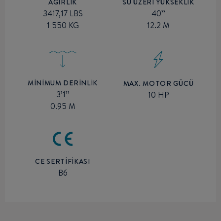
SU ÜZERİ YÜKSEKLİK
AĞIRLIK
40’’
3417,17 LBS
12.2 M
1 550 KG
MİNİMUM DERİNLİK
MAX. MOTOR GÜCÜ
3’1’’
10 HP
0.95 M
CE SERTİFİKASI
B6