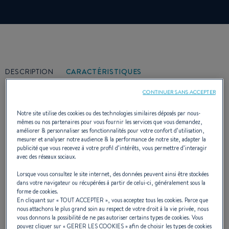
DESCRIPTION
CARACTÉRISTIQUES
CONTINUER SANS ACCEPTER
Notre site utilise des cookies ou des technologies similaires déposés par nous-
mêmes ou nos partenaires pour vous fournir les services que vous demandez,
améliorer & personnaliser ses fonctionnalités pour votre confort d’utilisation,
Grand par sa cabine qui reçoit deux
mesurer et analyser notre audience & la performance de notre site, adapter la
publicité que vous recevez à votre profil d’intérêts, vous permettre d’interagir
couchettes, il l'est également par son
avec des réseaux sociaux.
cockpit dont la disposition astucieuse est aussi
Lorsque vous consultez le site internet, des données peuvent ainsi être stockées
dans votre navigateur ou récupérées à partir de celui-ci, généralement sous la
agréable pour la pêche que pour les
forme de cookies.
En cliquant sur «
TOUT ACCEPTER
», vous acceptez tous les cookies. Parce que
promenades. Mais le Cabochard est aussi
nous attachons le plus grand soin au respect de votre droit à la vie privée, nous
vous donnons la possibilité de ne pas autoriser certains types de cookies. Vous
pouvez cliquer sur «
GERER LES COOKIES
» afin de choisir les types de cookies