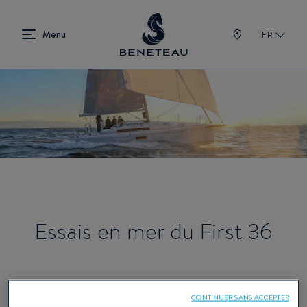
FR
Essais en mer du First 36
CONTINUER SANS ACCEPTER
Depuis la mise à l’eau du First 36 au printemps, de nombreux