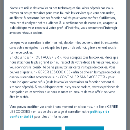
journalistes européens ont été conviés en Slovénie,
Notre site utilise des cookies ou des technologies similaires déposés par nous-
Allemagne et Espagne pour réaliser des essais en mer.
mêmes ou nos partenaires pour vous fournir les services que vous demandez,
améliorer & personnaliser ses fonctionnalités pour votre confort d’utilisation,
Ils nous livrent ici leurs productions :
mesurer et analyser notre audience & la performance de notre site, adapter la
publicité que vous recevez à votre profil d’intérêts, vous permettre d’interagir
Voile Magazine :
avec des réseaux sociaux.
Lorsque vous consultez le site internet, des données peuvent ainsi être stockées
dans votre navigateur ou récupérées à partir de celui-ci, généralement sous la
forme de cookies.
En cliquant sur «
TOUT ACCEPTER
», vous acceptez tous les cookies. Parce que
nous attachons le plus grand soin au respect de votre droit à la vie privée, nous
vous donnons la possibilité de ne pas autoriser certains types de cookies. Vous
pouvez cliquer sur «
GERER LES COOKIES
» afin de choisir les types de cookies
que vous souhaitez accepter ou sur «
CONTINUER SANS ACCEPTER
» pour
nous indiquer votre refus (seuls les cookies nécessaires au fonctionnement du
site sont déposés). Si vous bloquez certains types de cookies, votre expérience de
navigation et les services que nous sommes en mesure de vous offrir peuvent
être impactés.
Vous pouvez modifier vos choix à tout moment en cliquant sur le lien «
GERER
LES COOKIES
» en bas de chaque page et consulter notre
politique de
confidentialité
pour plus d’informations