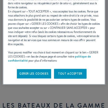
dans votre navigateur ou récupérées à partir de celui-ci, généralement sous la
Monte Carlo (2006 - 2011)
forme de cookies.
En cliquant sur «
TOUT ACCEPTER
», vous acceptez tous les cookies. Parce que
nous attachons le plus grand soin au respect de votre droit à la vie privée, nous
vous donnons la possibilité de ne pas autoriser certains types de cookies. Vous
pouvez cliquer sur «
GERER LES COOKIES
» afin de choisir les types de cookies
Open ou Hard-top, les nouvelles vedettes
que vous souhaitez accepter ou sur «
CONTINUER SANS ACCEPTER
» pour
nous indiquer votre refus (seuls les cookies nécessaires au fonctionnement du
express imaginées par BENETEAU
site sont déposés). Si vous bloquez certains types de cookies, votre expérience de
navigation et les services que nous sommes en mesure de vous offrir peuvent
franchissent un cap dans le confort de
être impactés.
pilotage. Elles adoptent un design plus
Vous pouvez modifier vos choix à tout moment en cliquant sur le lien «
GERER
LES COOKIES
» en bas de chaque page et consulter notre
politique de
méditerranéen.
confidentialité
pour plus d’informations
GERER LES COOKIES
TOUT ACCEPTER
LES BATEAUX DE LA GAMME