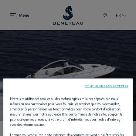
FR
CONTINUER SANS ACCEPTER
Notre site utilise des cookies ou des technologies similaires déposés par nous-
mêmes ou nos partenaires pour vous fournir les services que vous demandez,
améliorer & personnaliser ses fonctionnalités pour votre confort d’utilisation,
mesurer et analyser notre audience & la performance de notre site, adapter la
publicité que vous recevez à votre profil d’intérêts, vous permettre d’interagir
avec des réseaux sociaux.
Lorsque vous consultez le site internet, des données peuvent ainsi être stockées