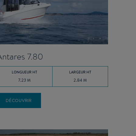
Antares 7.80
LONGUEUR HT
LARGEUR HT
7.23 M
2.84 M
DÉCOUVRIR