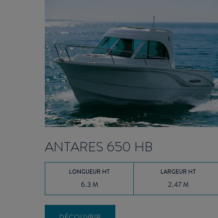
ANTARES 650 HB
LONGUEUR HT
LARGEUR HT
6.3 M
2.47 M
DÉCOUVRIR