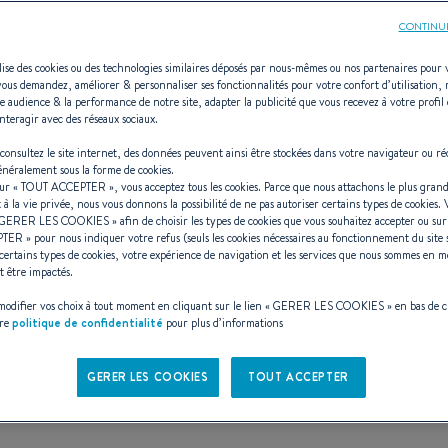
CONTINU
ilise des cookies ou des technologies similaires déposés par nous-mêmes ou nos partenaires pour 
vous demandez, améliorer & personnaliser ses fonctionnalités pour votre confort d’utilisation,
e audience & la performance de notre site, adapter la publicité que vous recevez à votre profil 
on d'Antares, de
nteragir avec des réseaux sociaux.
consultez le site internet, des données peuvent ainsi être stockées dans votre navigateur ou ré
généralement sous la forme de cookies.
sur «
TOUT ACCEPTER
», vous acceptez tous les cookies. Parce que nous attachons le plus grand
t à la vie privée, nous vous donnons la possibilité de ne pas autoriser certains types de cookies.
GERER LES COOKIES
» afin de choisir les types de cookies que vous souhaitez accepter ou su
PTER
» pour nous indiquer votre refus (seuls les cookies nécessaires au fonctionnement du site 
ord, la 4ème génération des Antarès 
certains types de cookies, votre expérience de navigation et les services que nous sommes en m
t être impactés.
 à bord.Elle développe toutes les qua
odifier vos choix à tout moment en cliquant sur le lien «
GERER LES COOKIES
» en bas de 
tre
politique de confidentialité
pour plus d’informations
construit la réputation de la gamme.
GERER LES COOKIES
TOUT ACCEPTER