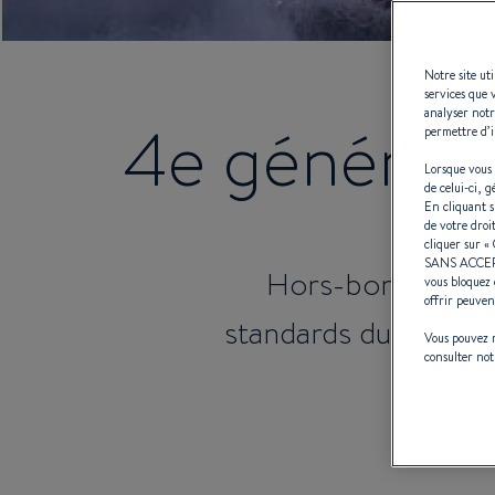
Notre site ut
services que 
analyser notr
4e générati
permettre d’i
Lorsque vous 
de celui-ci, 
En cliquant 
de votre droi
cliquer sur «
SANS ACCE
Hors-bord ou Inb
vous bloquez 
offrir peuven
standards du confort
Vous pouvez m
consulter no