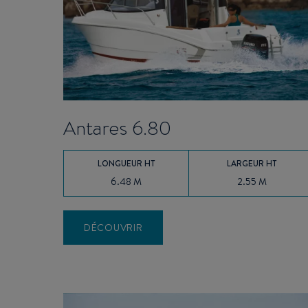
Antares 6.80
LONGUEUR HT
LARGEUR HT
6.48 M
2.55 M
DÉCOUVRIR