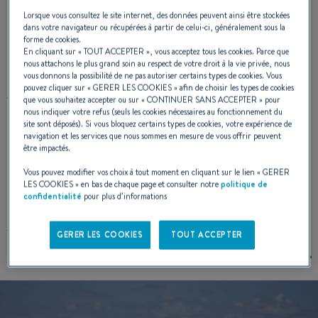
Lorsque vous consultez le site internet, des données peuvent ainsi être stockées
que soit votre programme, laissez-vous
dans votre navigateur ou récupérées à partir de celui-ci, généralement sous la
forme de cookies.
séduire par le Flyer 650 Sun Deck.
En cliquant sur «
TOUT ACCEPTER
», vous acceptez tous les cookies. Parce que
nous attachons le plus grand soin au respect de votre droit à la vie privée, nous
vous donnons la possibilité de ne pas autoriser certains types de cookies. Vous
pouvez cliquer sur «
GERER LES COOKIES
» afin de choisir les types de cookies
ARCHITECTE NAVAL :
BENETEAU POWER
que vous souhaitez accepter ou sur «
CONTINUER SANS ACCEPTER
» pour
DESIGN D'INTÉRIEUR :
P. ANDREANI
nous indiquer votre refus (seuls les cookies nécessaires au fonctionnement du
site sont déposés). Si vous bloquez certains types de cookies, votre expérience de
navigation et les services que nous sommes en mesure de vous offrir peuvent
être impactés.
Vous pouvez modifier vos choix à tout moment en cliquant sur le lien «
GERER
DESIGN EXTÉRIEUR
LES COOKIES
» en bas de chaque page et consulter notre
politique de
confidentialité
pour plus d’informations
GERER LES COOKIES
TOUT ACCEPTER