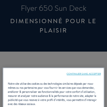
Flyer 650 Sun Deck
DIMENSIONNÉ POUR LE
PLAISIR
DESCRIPTION
CARACTÉRISTIQUES
CONTINUER SANS ACCEPTER
Notre site utilise des cookies ou des technologies similaires déposés par nous-
mêmes ou nos partenaires pour vous fournir les services que vous demandez,
améliorer & personnaliser ses fonctionnalités pour votre confort d’utilisation,
mesurer et analyser notre audience & la performance de notre site, adapter la
publicité que vous recevez à votre profil d’intérêts, vous permettre d’interagir
avec des réseaux sociaux.
Sports nautiques, pêche ou farniente : quel