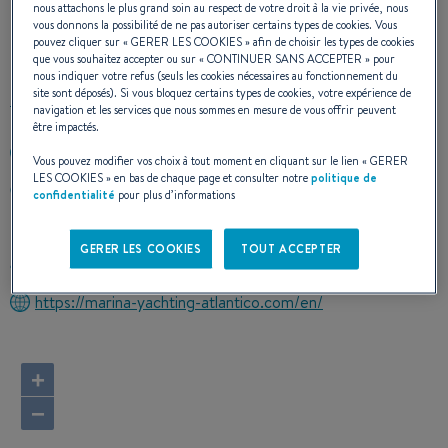
nous attachons le plus grand soin au respect de votre droit à la vie privée, nous
vous donnons la possibilité de ne pas autoriser certains types de cookies. Vous
NOS COORDONNÉES
pouvez cliquer sur «
GERER LES COOKIES
» afin de choisir les types de cookies
que vous souhaitez accepter ou sur «
CONTINUER SANS ACCEPTER
» pour
nous indiquer votre refus (seuls les cookies nécessaires au fonctionnement du
site sont déposés). Si vous bloquez certains types de cookies, votre expérience de
navigation et les services que nous sommes en mesure de vous offrir peuvent
être impactés.
+34695666596
Vous pouvez modifier vos choix à tout moment en cliquant sur le lien «
GERER
LES COOKIES
» en bas de chaque page et consulter notre
politique de
Calle Centro Nautico de Benalma, Num. 10
confidentialité
pour plus d’informations
29630 BENALMADENA (MALAGA)
Espagne
GERER LES COOKIES
TOUT ACCEPTER
Calculer l'itinéraire
https://marina-yachting-atlantico.com/en/
+
−