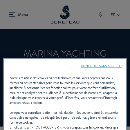
FR
MARINA YACHTING
ATLANTICO
CONTINUER SANS ACCEPTER
Notre site utilise des cookies ou des technologies similaires déposés par nous-
mêmes ou nos partenaires pour vous fournir les services que vous demandez,
améliorer & personnaliser ses fonctionnalités pour votre confort d’utilisation,
Concessionnaire Voiliers, In-bord, Hors-
mesurer et analyser notre audience & la performance de notre site, adapter la
publicité que vous recevez à votre profil d’intérêts, vous permettre d’interagir
bord pour BENETEAU
avec des réseaux sociaux.
Lorsque vous consultez le site internet, des données peuvent ainsi être stockées
dans votre navigateur ou récupérées à partir de celui-ci, généralement sous la
forme de cookies.
En cliquant sur «
TOUT ACCEPTER
», vous acceptez tous les cookies. Parce que