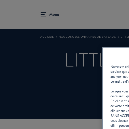
ACCUEIL
NOS CONCESSIONNAIRES DE BATEAUX
LITTL
LITTLE
Notre site ut
services que 
analyser notr
permettre d’i
Con
Lorsque vous 
de celui-ci, 
En cliquant 
de votre droi
cliquer sur «
SANS ACCE
vous bloquez 
offrir peuven