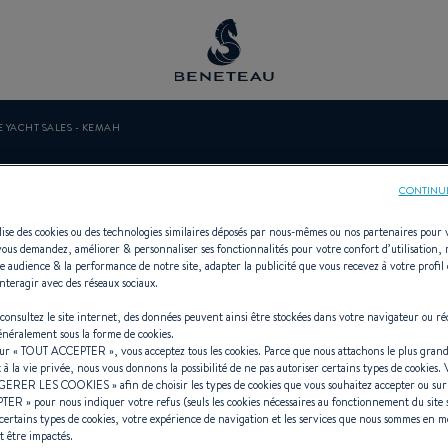
E YACHT SALES - KEMAH
 YACHT SALES 
CONTINU
ilise des cookies ou des technologies similaires déposés par nous-mêmes ou nos partenaires pour 
vous demandez, améliorer & personnaliser ses fonctionnalités pour votre confort d’utilisation,
e audience & la performance de notre site, adapter la publicité que vous recevez à votre profil 
nteragir avec des réseaux sociaux.
cessionnaire Hors-bord pour BENE
consultez le site internet, des données peuvent ainsi être stockées dans votre navigateur ou ré
généralement sous la forme de cookies.
sur «
TOUT ACCEPTER
», vous acceptez tous les cookies. Parce que nous attachons le plus grand
t à la vie privée, nous vous donnons la possibilité de ne pas autoriser certains types de cookies.
GERER LES COOKIES
» afin de choisir les types de cookies que vous souhaitez accepter ou su
PTER
» pour nous indiquer votre refus (seuls les cookies nécessaires au fonctionnement du site 
certains types de cookies, votre expérience de navigation et les services que nous sommes en m
t être impactés.