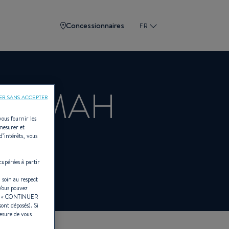
Concessionnaires
FR
- KEMAH
ER SANS ACCEPTER
vous fournir les
 mesurer et
d’intérêts, vous
TEAU
cupérées à partir
 soin au respect
 Vous pouvez
r «
CONTINUER
sont déposés). Si
esure de vous