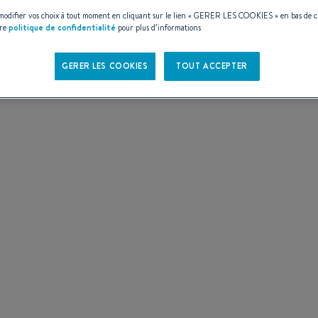
ES
odifier vos choix à tout moment en cliquant sur le lien «
GERER LES COOKIES
» en bas de 
tre
politique de confidentialité
pour plus d’informations
GERER LES COOKIES
TOUT ACCEPTER