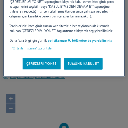
KOORDINATLARIMIZ
"ÇEREZLERİMİ YÖNET" seçeneğine tıklayarak kabul etmek istediğiniz çerez
kategorilerini seçebilir veya "KABUL ETMEDEN DEVAM ET" seçeneğine
tıklayarak reddettiğinizi belirtebilirsiniz (bu durumda yalnızca web sitesinin
çalışması için kesinlikle gerekli olan çerezler kullanılacaktır).
Tercihlerinizi istediğiniz zaman web sitemizin her sayfasının alt kısmında
bulunan "ÇEREZLERİMİ YÖNET" bağlantısına tıklayarak değiştirebilirsiniz.
(281) 334-6500
Daha fazla bilgi için gizlilik
politikamızın 9. bölümüne başvurabilirsiniz
.
800 MARINERS DRIVE PIER 6/7
"Ortaklar listesini" görüntüle
77565 KEMAH, Texas
Amerika Birleşik Devletleri
ÇEREZLERİ YÖNET
TÜMÜNÜ KABUL ET
Rotayı hesapla
https://littleyachtsales.com/
+
−