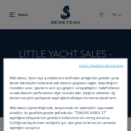
TR
LITTLE YACHT SALES -
KEMAH
KABUL ETMEDEN DEVAM EDIN
Web sitemiz, bizim veya iş ortaklarımız tarafından yerleştirilen çerezleri ya da
benzer teknolojileri kullanarak web sitesinin çalışmasını sağlar, talep ettiğiniz
hizmetleri sunar, işlevlerini sizin için geliştirir ve kişiselleştirir, hedef kitlemizi
Satıcı Out-board için BENETEAU
ve web sitemizin performansını ölçer ve analiz eder, aldığınız reklamları ilgi
alanlarınıza göre uyarlayarak sosyal ağlarla etkileşim kurmanıza olanak tanır.
Web sitesini ziyaret ettiğinizde, tarayıcınızda veri saklanabilir veya oradan
alınabilir; bu genellikle çerezler şeklinde olur. "TÜMÜNÜ KABUL ET"
seçeneğine tıklayarak tüm çerezlerin kullanımına izin vermiş olursunuz.
Gizliliğinize büyük önem verdiğimiz için, bazı çerez türlerine izin vermeme
seçeneğini sunuyoruz.