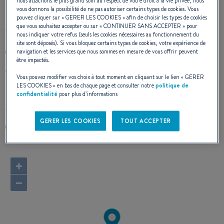
nous attachons le plus grand soin au respect de votre droit à la vie privée, nous
vous donnons la possibilité de ne pas autoriser certains types de cookies. Vous
pouvez cliquer sur «
GERER LES COOKIES
» afin de choisir les types de cookies
que vous souhaitez accepter ou sur «
CONTINUER SANS ACCEPTER
» pour
nous indiquer votre refus (seuls les cookies nécessaires au fonctionnement du
site sont déposés). Si vous bloquez certains types de cookies, votre expérience de
navigation et les services que nous sommes en mesure de vous offrir peuvent
401-847-0915
être impactés.
1 Washington Street
Vous pouvez modifier vos choix à tout moment en cliquant sur le lien «
GERER
02840 NEWPORT, RI, Rhode Island
LES COOKIES
» en bas de chaque page et consulter notre
politique de
États-Unis
confidentialité
pour plus d’informations
Calculer l'itinéraire
GERER LES COOKIES
TOUT ACCEPTER
https://www.capeyachts.com/
+
−