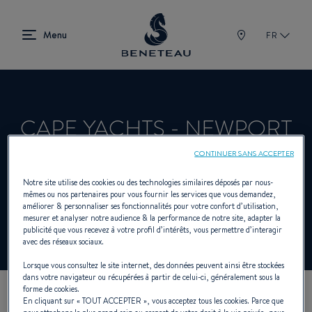
FR
CAPE YACHTS - NEWPORT
CONTINUER SANS ACCEPTER
Concessionnaire Voiliers, In-bord, Hors-
Notre site utilise des cookies ou des technologies similaires déposés par nous-
mêmes ou nos partenaires pour vous fournir les services que vous demandez,
bord, First pour BENETEAU
améliorer & personnaliser ses fonctionnalités pour votre confort d’utilisation,
mesurer et analyser notre audience & la performance de notre site, adapter la
publicité que vous recevez à votre profil d’intérêts, vous permettre d’interagir
avec des réseaux sociaux.
Lorsque vous consultez le site internet, des données peuvent ainsi être stockées
dans votre navigateur ou récupérées à partir de celui-ci, généralement sous la
forme de cookies.
En cliquant sur «
TOUT ACCEPTER
», vous acceptez tous les cookies. Parce que
NOS COORDONNÉES