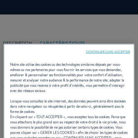
DESCRIPTION
CARACTÉRISTIQUES
CONTINUER SANS ACCEPTER
Notre site utilise des cookies ou des technologies similaires déposés par nous-
mêmes ou nos partenaires pour vous fournir les services que vous demandez,
améliorer & personnaliser ses fonctionnalités pour votre confort d’utilisation,
mesurer et analyser notre audience & la performance de notre site, adapter la
Avec le California, dernier né des pêche
publicité que vous recevez à votre profil d’intérêts, vous permettre d’interagir
avec des réseaux sociaux.
promenade BENETEAU, les nouveaux
Lorsque vous consultez le site internet, des données peuvent ainsi être stockées
adeptes de la plaisance découvrent un bateau
dans votre navigateur ou récupérées à partir de celui-ci, généralement sous la
forme de cookies.
simple, économique, pouvant répondre à tous
En cliquant sur «
TOUT ACCEPTER
», vous acceptez tous les cookies. Parce que
nous attachons le plus grand soin au respect de votre droit à la vie privée, nous
les programmes de navigation.
vous donnons la possibilité de ne pas autoriser certains types de cookies. Vous
pouvez cliquer sur «
GERER LES COOKIES
» afin de choisir les types de cookies
que vous souhaitez accepter ou sur «
CONTINUER SANS ACCEPTER
» pour