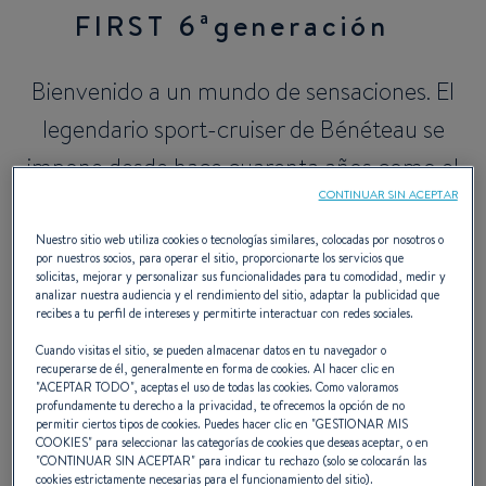
FIRST 6ªgeneración
Bienvenido a un mundo de sensaciones. El
legendario sport-cruiser de Bénéteau se
impone desde hace cuarenta años como el
CONTINUAR SIN ACEPTAR
velero de elección de los navegantes
expertos. Materiales high-tech, resistencia,
Nuestro sitio web utiliza cookies o tecnologías similares, colocadas por nosotros o
por nuestros socios, para operar el sitio, proporcionarte los servicios que
ligereza y nivel de equipamiento le permiten
solicitas, mejorar y personalizar sus funcionalidades para tu comodidad, medir y
analizar nuestra audiencia y el rendimiento del sitio, adaptar la publicidad que
competir sobre todas las aguas.
recibes a tu perfil de intereses y permitirte interactuar con redes sociales.
Cuando visitas el sitio, se pueden almacenar datos en tu navegador o
Un "must" en materia de navegación
recuperarse de él, generalmente en forma de cookies. Al hacer clic en
"
ACEPTAR TODO
", aceptas el uso de todas las cookies. Como valoramos
deportiva.
profundamente tu derecho a la privacidad, te ofrecemos la opción de no
permitir ciertos tipos de cookies. Puedes hacer clic en "
GESTIONAR MIS
COOKIES
" para seleccionar las categorías de cookies que deseas aceptar, o en
"
CONTINUAR SIN ACEPTAR
" para indicar tu rechazo (solo se colocarán las
cookies estrictamente necesarias para el funcionamiento del sitio).