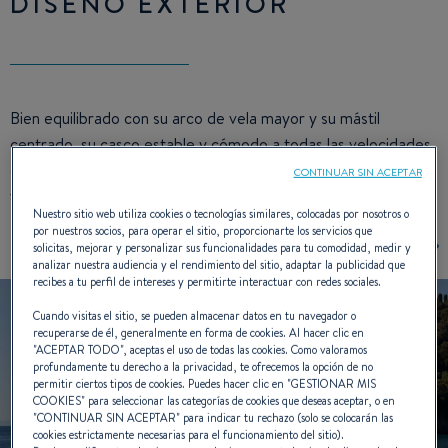
DISEÑO EXTERIOR
Bien equilibrado con su arco de vela mayor y su mástil
centrado, su casco estable y cómodo a todas las velocidades,
el Oceanis 48 da un paso importante en la alianza entre
CONTINUAR SIN ACEPTAR
velocidad, seguridad y fluidez de la vida a bordo.
Nuestro sitio web utiliza cookies o tecnologías similares, colocadas por nosotros o
por nuestros socios, para operar el sitio, proporcionarte los servicios que
solicitas, mejorar y personalizar sus funcionalidades para tu comodidad, medir y
analizar nuestra audiencia y el rendimiento del sitio, adaptar la publicidad que
recibes a tu perfil de intereses y permitirte interactuar con redes sociales.
Cuando visitas el sitio, se pueden almacenar datos en tu navegador o
recuperarse de él, generalmente en forma de cookies. Al hacer clic en
"
ACEPTAR TODO
", aceptas el uso de todas las cookies. Como valoramos
profundamente tu derecho a la privacidad, te ofrecemos la opción de no
permitir ciertos tipos de cookies. Puedes hacer clic en "
GESTIONAR MIS
COOKIES
" para seleccionar las categorías de cookies que deseas aceptar, o en
"
CONTINUAR SIN ACEPTAR
" para indicar tu rechazo (solo se colocarán las
cookies estrictamente necesarias para el funcionamiento del sitio).