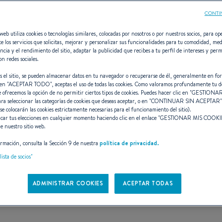
CONTI
web utiliza cookies o tecnologías similares, colocadas por nosotros o por nuestros socios, para ope
e los servicios que solicitas, mejorar y personalizar sus funcionalidades para tu comodidad, med
ncia y el rendimiento del sitio, adaptar la publicidad que recibes a tu perfil de intereses y perm
lyer 8 SPACEde
on redes sociales.
s el sitio, se pueden almacenar datos en tu navegador o recuperarse de él, generalmente en fo
en "
ACEPTAR TODO
", aceptas el uso de todas las cookies. Como valoramos profundamente tu d
e ofrecemos la opción de no permitir ciertos tipos de cookies. Puedes hacer clic en "
GESTIONAR
ara seleccionar las categorías de cookies que deseas aceptar, o en "
CONTINUAR SIN ACEPTAR
NAR EN TODOS LOS LA
 se colocarán las cookies estrictamente necesarias para el funcionamiento del sitio).
car tus elecciones en cualquier momento haciendo clic en el enlace "
GESTIONAR MIS COOKI
e nuestro sitio web.
rmación, consulta la Sección 9 de nuestra
política de privacidad.
lista de socios"
ADMINISTRAR COOKIES
ACEPTAR TODAS
CARACTERÍSTICAS
DISEÑO