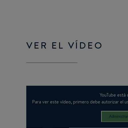
VER EL VÍDEO
YouTube está 
Para ver este vídeo, primero debe autorizar el us
Administra