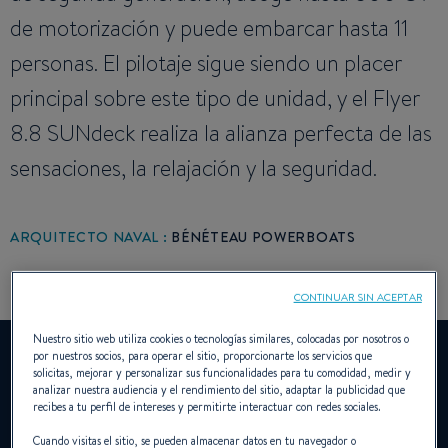
de motorización y puede embarcar hasta 11
personas. El pilotaje sigue siendo un placer
principal sobre este tipo de unidad, y el Flyer
8.8 SUNdeck realiza la alianza perfecta de las
sensaciones, la relajación y la seguridad.
ARQUITECTO NAVAL :
BÉNÉTEAU POWERBOATS
CONTINUAR SIN ACEPTAR
Nuestro sitio web utiliza cookies o tecnologías similares, colocadas por nosotros o
YouTube está desactivado.
por nuestros socios, para operar el sitio, proporcionarte los servicios que
solicitas, mejorar y personalizar sus funcionalidades para tu comodidad, medir y
Para ver este vídeo, primero debe autorizar el uso de
analizar nuestra audiencia y el rendimiento del sitio, adaptar la publicidad que
cookies de funcionalidad en nuestro sitio.
recibes a tu perfil de intereses y permitirte interactuar con redes sociales.
Cuando visitas el sitio, se pueden almacenar datos en tu navegador o