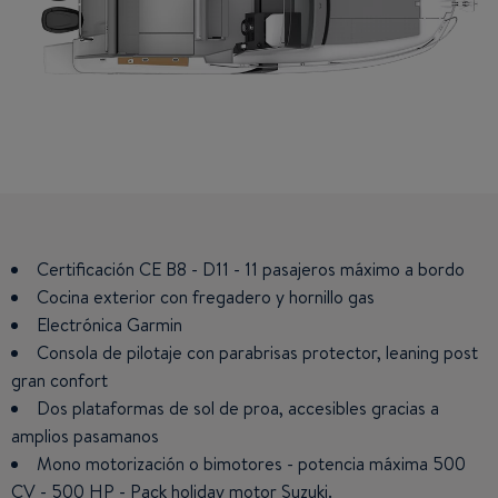
Certificación CE B8 - D11 - 11 pasajeros máximo a bordo
Bañera convertible en cama dos personas king size, mid-
cabin que puede acoger a dos personas.
Cocina exterior con fregadero y hornillo gas
Electrónica Garmin
Zona cocina con refrigerador, microondas y espacios de
estiba.
Consola de pilotaje con parabrisas protector, leaning post
gran confort
Cuarto de baño con aseo y ducha.
Dos plataformas de sol de proa, accesibles gracias a
Nuevo concepto de bañera con tres asientos que
amplios pasamanos
permiten acoger hasta 10 personas.
Mono motorización o bimotores - potencia máxima 500
CV - 500 HP - Pack holiday motor Suzuki.