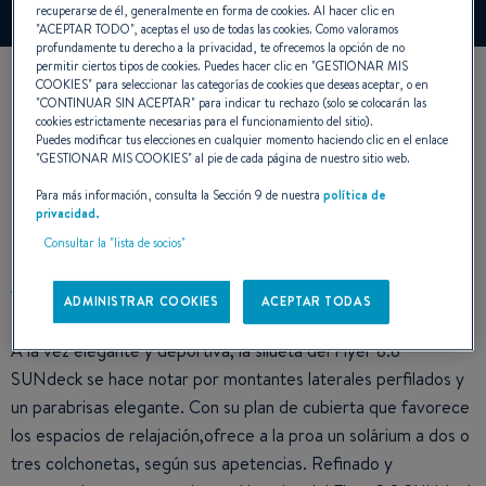
Administrar Cookies
recuperarse de él, generalmente en forma de cookies. Al hacer clic en
"
ACEPTAR TODO
", aceptas el uso de todas las cookies. Como valoramos
profundamente tu derecho a la privacidad, te ofrecemos la opción de no
permitir ciertos tipos de cookies. Puedes hacer clic en "
GESTIONAR MIS
COOKIES
" para seleccionar las categorías de cookies que deseas aceptar, o en
"
CONTINUAR SIN ACEPTAR
" para indicar tu rechazo (solo se colocarán las
cookies estrictamente necesarias para el funcionamiento del sitio).
Puedes modificar tus elecciones en cualquier momento haciendo clic en el enlace
"
GESTIONAR MIS COOKIES
" al pie de cada página de nuestro sitio web.
Para más información, consulta la Sección 9 de nuestra
política de
privacidad.
DISEÑO
Consultar la "lista de socios"
ADMINISTRAR COOKIES
ACEPTAR TODAS
A la vez elegante y deportiva, la silueta del Flyer 8.8
SUNdeck se hace notar por montantes laterales perfilados y
un parabrisas elegante. Con su plan de cubierta que favorece
los espacios de relajación,ofrece a la proa un solárium a dos o
tres colchonetas, según sus apetencias. Refinado y