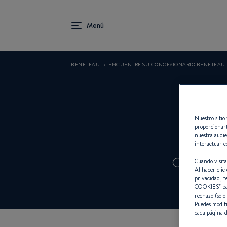
BENETEAU
ENCUENTRE SU CONCESIONARIO BENETEAU
Nuestro sitio 
proporcionart
nuestra audie
interactuar c
Concesio
Cuando visita
Al hacer clic 
privacidad, t
COOKIES
" p
rechazo (solo
Puedes modifi
cada página d