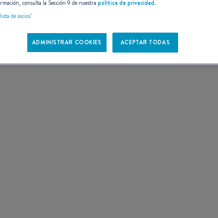
rmación, consulta la Sección 9 de nuestra
política de privacidad.
 DE
lista de socios"
ADMINISTRAR COOKIES
ACEPTAR TODAS