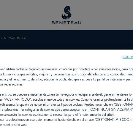
SF YACHTS LLC
SF YACHTS LL
CONTI
web utiliza cookies o tecnologías similares, colocadas por nosotros o por nuestros socios, para ope
e los servicios que solicitas, mejorar y personalizar sus funcionalidades para tu comodidad, med
ncia y el rendimiento del sitio, adaptar la publicidad que recibes a tu perfil de intereses y perm
on redes sociales.
nario Intraborda, Fueraborda para
s el sitio, se pueden almacenar datos en tu navegador o recuperarse de él, generalmente en fo
en "
ACEPTAR TODO
", aceptas el uso de todas las cookies. Como valoramos profundamente tu d
e ofrecemos la opción de no permitir ciertos tipos de cookies. Puedes hacer clic en "
GESTIONAR
ara seleccionar las categorías de cookies que deseas aceptar, o en "
CONTINUAR SIN ACEPTAR
 se colocarán las cookies estrictamente necesarias para el funcionamiento del sitio).
car tus elecciones en cualquier momento haciendo clic en el enlace "
GESTIONAR MIS COOKI
e nuestro sitio web.