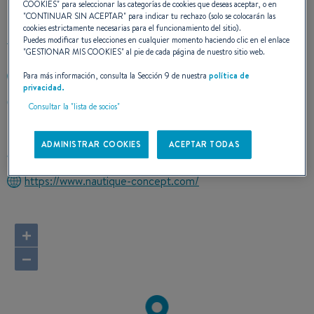
CONTACTO
COOKIES
" para seleccionar las categorías de cookies que deseas aceptar, o en
"
CONTINUAR SIN ACEPTAR
" para indicar tu rechazo (solo se colocarán las
cookies estrictamente necesarias para el funcionamiento del sitio).
Puedes modificar tus elecciones en cualquier momento haciendo clic en el enlace
"
GESTIONAR MIS COOKIES
" al pie de cada página de nuestro sitio web.
Para más información, consulta la Sección 9 de nuestra
política de
+33494956911
privacidad.
1 Place du Lion de Terre
Consultar la "lista de socios"
83700 ST RAPHAEL
France
ADMINISTRAR COOKIES
ACEPTAR TODAS
Calcular el itinerario
https://www.nautique-concept.com/
+
−