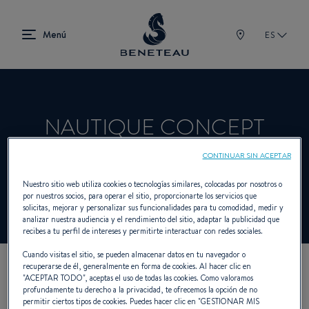
ES
NAUTIQUE CONCEPT
CONTINUAR SIN ACEPTAR
Concesionario Fueraborda para BENETEAU
Nuestro sitio web utiliza cookies o tecnologías similares, colocadas por nosotros o
por nuestros socios, para operar el sitio, proporcionarte los servicios que
solicitas, mejorar y personalizar sus funcionalidades para tu comodidad, medir y
analizar nuestra audiencia y el rendimiento del sitio, adaptar la publicidad que
recibes a tu perfil de intereses y permitirte interactuar con redes sociales.
Cuando visitas el sitio, se pueden almacenar datos en tu navegador o
recuperarse de él, generalmente en forma de cookies. Al hacer clic en
NUESTROS DATOS DE
"
ACEPTAR TODO
", aceptas el uso de todas las cookies. Como valoramos
profundamente tu derecho a la privacidad, te ofrecemos la opción de no
permitir ciertos tipos de cookies. Puedes hacer clic en "
GESTIONAR MIS