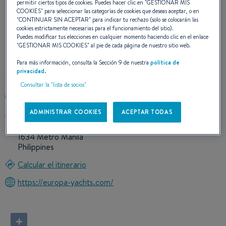
permitir ciertos tipos de cookies. Puedes hacer clic en "
GESTIONAR MIS
COOKIES
" para seleccionar las categorías de cookies que deseas aceptar, o en
NUESTROS DATOS DE
"
CONTINUAR SIN ACEPTAR
" para indicar tu rechazo (solo se colocarán las
cookies estrictamente necesarias para el funcionamiento del sitio).
Puedes modificar tus elecciones en cualquier momento haciendo clic en el enlace
CONTACTO
"
GESTIONAR MIS COOKIES
" al pie de cada página de nuestro sitio web.
Para más información, consulta la Sección 9 de nuestra
política de
privacidad.
Consultar la "lista de socios"
+63272557116
ADMINISTRAR COOKIES
ACEPTAR TODAS
Unit 2101 High Street South Corporate Plaza Tower 1 26th
Street, Bonifacio Global City, Taguig City
1634 Metro Manila
Philippines
Calcular el itinerario
https://europa-yachts.com/
+