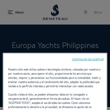
ES
Europa Yachts Philippines
operated by Far Beyond Inc.
CONTINUAR SIN ACEPTAR
Nuestro sitio web utiliza cookies o tecnologías similares, colocadas por nosotros o
por nuestros socios, para operar el sitio, proporcionarte los servicios que
Concesionario Vela, Intraborda,
solicitas, mejorar y personalizar sus funcionalidades para tu comodidad, medir y
analizar nuestra audiencia y el rendimiento del sitio, adaptar la publicidad que
Fueraborda, First para BENETEAU
recibes a tu perfil de intereses y permitirte interactuar con redes sociales.
Cuando visitas el sitio, se pueden almacenar datos en tu navegador o
recuperarse de él, generalmente en forma de cookies. Al hacer clic en
"
ACEPTAR TODO
", aceptas el uso de todas las cookies. Como valoramos
profundamente tu derecho a la privacidad, te ofrecemos la opción de no