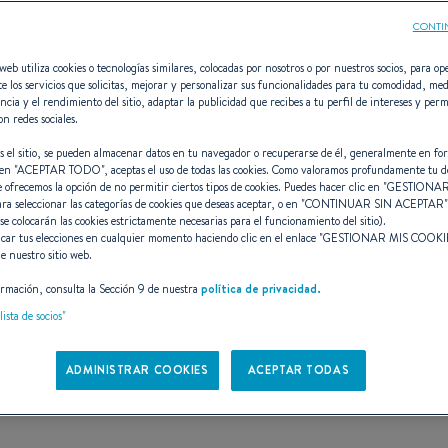
CONTI
web utiliza cookies o tecnologías similares, colocadas por nosotros o por nuestros socios, para ope
e los servicios que solicitas, mejorar y personalizar sus funcionalidades para tu comodidad, med
ncia y el rendimiento del sitio, adaptar la publicidad que recibes a tu perfil de intereses y perm
Antares 6
on redes sociales.
s el sitio, se pueden almacenar datos en tu navegador o recuperarse de él, generalmente en fo
en "
ACEPTAR TODO
", aceptas el uso de todas las cookies. Como valoramos profundamente tu d
e ofrecemos la opción de no permitir ciertos tipos de cookies. Puedes hacer clic en "
GESTIONAR
ara seleccionar las categorías de cookies que deseas aceptar, o en "
CONTINUAR SIN ACEPTAR
EÑO TIMONEL EN PLENA
 se colocarán las cookies estrictamente necesarias para el funcionamiento del sitio).
car tus elecciones en cualquier momento haciendo clic en el enlace "
GESTIONAR MIS COOKI
e nuestro sitio web.
rmación, consulta la Sección 9 de nuestra
política de privacidad.
lista de socios"
ADMINISTRAR COOKIES
ACEPTAR TODAS
CARACTERÍSTICAS
DISEÑO