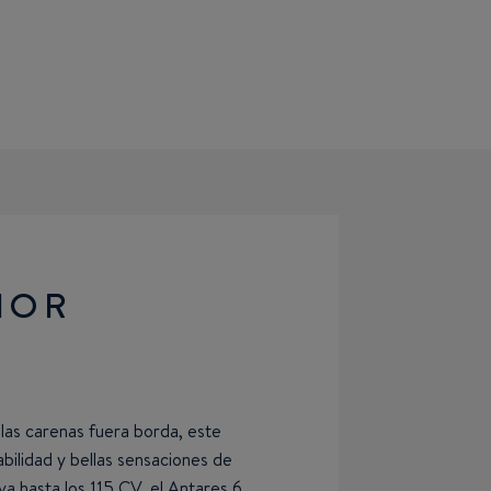
IOR
las carenas fuera borda, este
abilidad y bellas sensaciones de
a hasta los 115 CV, el Antares 6