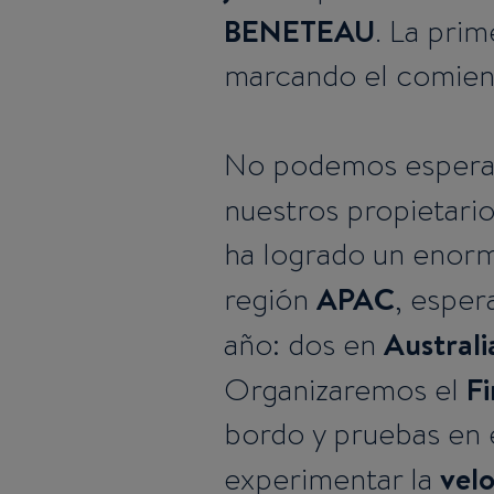
BENETEAU
. La pri
marcando el comien
No podemos esperar
nuestros propietari
ha logrado un enorme
APAC
región
, esper
Australi
año: dos en
Fi
Organizaremos el
bordo y pruebas en 
vel
experimentar la