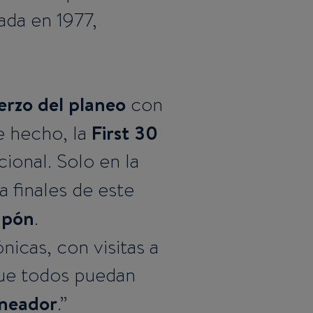
ada en 1977,
uerzo del planeo
con
First 30
e hecho, la
ional. Solo en la
 finales de este
apón
.
nicas, con visitas a
que todos puedan
aneador
.