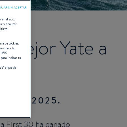
NUAR SIN ACEPTAR
rar el sitio,
ir y analizar
itirte
a Mejor Yate a
rma de cookies.
erecho a la
 MIS
" para indicar tu
 20M
ES
" al pie de
Awards 2025.
a First 30 ha ganado