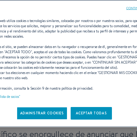
CONTI
web utiliza cookies o tecnologías similares, colocadas por nosotros o por nuestros socios, para ope
e los servicios que solicitas, mejorar y personalizar sus funcionalidades para tu comodidad, med
ncia y el rendimiento del sitio, adaptar la publicidad que recibes a tu perfil de intereses y perm
on redes sociales.
ana el premio a l
s el sitio, se pueden almacenar datos en tu navegador o recuperarse de él, generalmente en fo
en "
ACEPTAR TODO
", aceptas el uso de todas las cookies. Como valoramos profundamente tu d
e ofrecemos la opción de no permitir ciertos tipos de cookies. Puedes hacer clic en "
GESTIONAR
ara seleccionar las categorías de cookies que deseas aceptar, o en "
CONTINUAR SIN ACEPTAR
 se colocarán las cookies estrictamente necesarias para el funcionamiento del sitio).
a de menos de
car tus elecciones en cualquier momento haciendo clic en el enlace "
GESTIONAR MIS COOKI
e nuestro sitio web.
rmación, consulta la Sección 9 de nuestra política de privacidad.
lista de socios"
onia de los Yacht Style 
ADMINISTRAR COOKIES
ACEPTAR TODAS
ico se enorgullece de anunciar que l