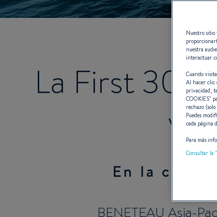
Nuestro sitio 
proporcionart
nuestra audie
interactuar c
La First 30 g
Cuando visita
Al hacer clic 
privacidad, t
COOKIES
" p
rechazo (solo
Vel
Puedes modifi
cada página d
Para más info
Consultar la "
En la cerem
BENETEAU Asia-Pacíf