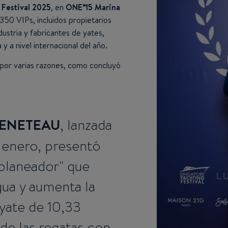
 Festival 2025
, en
ONE°15 Marina
 350 VIPs, incluidos propietarios
ustria y fabricantes de yates,
 y a nivel internacional del año.
 por varias razones, como concluyó
ENETEAU
, lanzada
enero, presentó
planeador" que
gua y aumenta la
yate de 10,33
de las regatas con