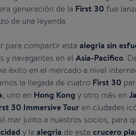
First 30
mera generación de la
fue lanz
zo de una leyenda.
alegría sin esf
 para compartir esta
Asia-Pacífico
os y navegantes en el
. D
 éxito en el mercado a nivel internac
First 30
amos la llegada de cuatro
para
a
Hong Kong
J
, uno en
y otro más en
rst 30 Immersive Tour
en ciudades icó
el mar junto a nuestros socios, para 
ocidad
alegría
crucero pl
y la
de este