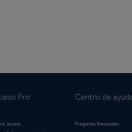
ceso Pro
Centro de ayud
rs' access
Preguntas frecuentes