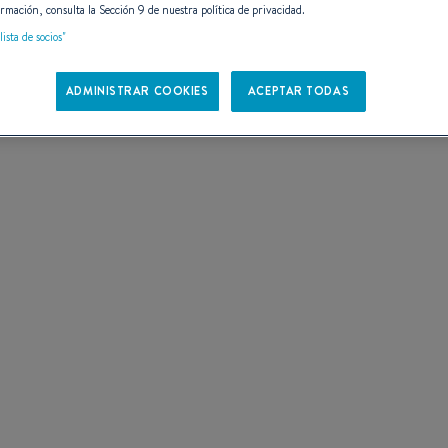
rmación, consulta la Sección 9 de nuestra política de privacidad.
 DE
lista de socios"
ADMINISTRAR COOKIES
ACEPTAR TODAS