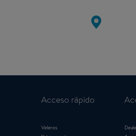
Acceso rápido
Ac
Veleros
Deale