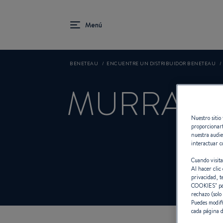
BENETEAU
ENCUENTRE UN DISTRIBUIDOR BENETEAU
MURRAY Y
Nuestro sitio 
proporcionart
nuestra audie
interactuar c
Co
Cuando visita
Al hacer clic 
privacidad, t
COOKIES
" p
rechazo (solo
Puedes modifi
cada página d