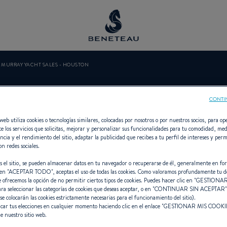
MURRAY YACHT SALES - HOUSTON
ACHT SALES 
CONTI
web utiliza cookies o tecnologías similares, colocadas por nosotros o por nuestros socios, para ope
e los servicios que solicitas, mejorar y personalizar sus funcionalidades para tu comodidad, med
ncia y el rendimiento del sitio, adaptar la publicidad que recibes a tu perfil de intereses y perm
on redes sociales.
ncesionario Vela, First para BENET
s el sitio, se pueden almacenar datos en tu navegador o recuperarse de él, generalmente en fo
en "
ACEPTAR TODO
", aceptas el uso de todas las cookies. Como valoramos profundamente tu d
e ofrecemos la opción de no permitir ciertos tipos de cookies. Puedes hacer clic en "
GESTIONAR
ara seleccionar las categorías de cookies que deseas aceptar, o en "
CONTINUAR SIN ACEPTAR
 se colocarán las cookies estrictamente necesarias para el funcionamiento del sitio).
car tus elecciones en cualquier momento haciendo clic en el enlace "
GESTIONAR MIS COOKI
e nuestro sitio web.