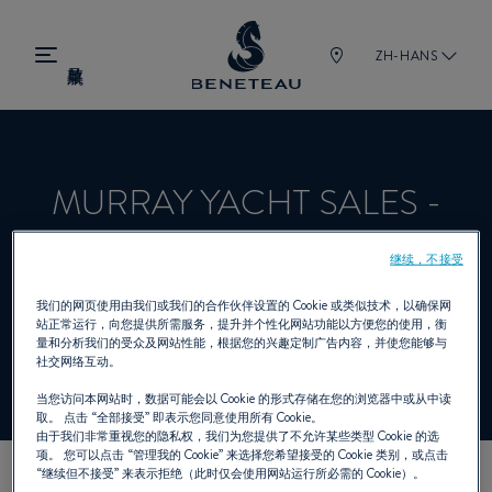
ZH-HANS
MURRAY YACHT SALES -
HOUSTON
继续，不接受
我们的网页使用由我们或我们的合作伙伴设置的 Cookie 或类似技术，以确保网
站正常运行，向您提供所需服务，提升并个性化网站功能以方便您的使用，衡
经销商 帆船, 锋仕 为 BENETEAU
量和分析我们的受众及网站性能，根据您的兴趣定制广告内容，并使您能够与
社交网络互动。
当您访问本网站时，数据可能会以 Cookie 的形式存储在您的浏览器中或从中读
取。 点击
“全部接受”
即表示您同意使用所有 Cookie。
由于我们非常重视您的隐私权，我们为您提供了不允许某些类型 Cookie 的选
项。 您可以点击
“管理我的 Cookie”
来选择您希望接受的 Cookie 类别，或点击
“继续但不接受”
来表示拒绝（此时仅会使用网站运行所必需的 Cookie）。