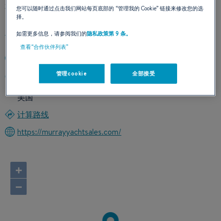
我们的联络方式
您可以随时通过点击我们网站每页底部的
“管理我的 Cookie”
链接来修改您的选
择。
如需更多信息，请参阅我们的
隐私政策第 9 条。
查看“合作伙伴列表”
+1 (281) 673 6705
管理cookie
全部接受
1500 Marina Bay Drive
77573 League City, Texas
美国
计算路线
https://murrayyachtsales.com/
+
−