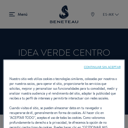
ES-MX
IDEA VERDE CENTRO
NAUTICO
CONTINUAR SIN ACEPTAR
Nuestro sitio web utiliza cookies o tecnologías similares, colocadas por nosotros o
por nuestros socios, para operar el sitio, proporcionarte los servicios que
Concesionario Fueraborda para BENETEAU
solicitas, mejorar y personalizar sus funcionalidades para tu comodidad, medir y
analizar nuestra audiencia y el rendimiento del sitio, adaptar la publicidad que
recibes a tu perfil de intereses y permitirte interactuar con redes sociales.
Cuando visitas el sitio, se pueden almacenar datos en tu navegador o
recuperarse de él, generalmente en forma de cookies. Al hacer clic en
"
ACEPTAR TODO
", aceptas el uso de todas las cookies. Como valoramos
profundamente tu derecho a la privacidad, te ofrecemos la opción de no
permitir ciertos tipos de cookies. Puedes hacer clic en "
GESTIONAR MIS