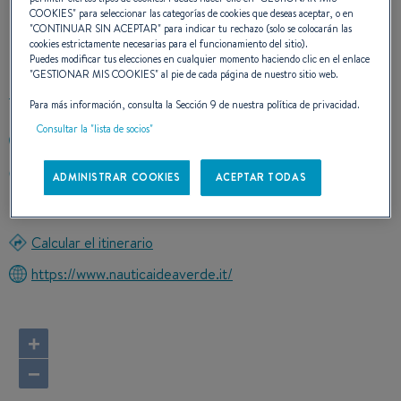
NUESTROS DATOS DE
COOKIES
" para seleccionar las categorías de cookies que deseas aceptar, o en
"
CONTINUAR SIN ACEPTAR
" para indicar tu rechazo (solo se colocarán las
CONTACTO
cookies estrictamente necesarias para el funcionamiento del sitio).
Puedes modificar tus elecciones en cualquier momento haciendo clic en el enlace
"
GESTIONAR MIS COOKIES
" al pie de cada página de nuestro sitio web.
Para más información, consulta la Sección 9 de nuestra política de privacidad.
Consultar la "lista de socios"
+390831738637
VIA ANTONIO MONTAGNA 2
ADMINISTRAR COOKIES
ACEPTAR TODAS
72023 MESAGNE
Italia
Calcular el itinerario
https://www.nauticaideaverde.it/
+
−