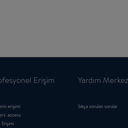
ofesyonel Erişim
Yardım Merkez
erin erişimi
Sıkça sorulan sorular
ers' access
 Erişimi