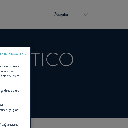
bayileri
TR
NAUTICO
EDEN DEVAM EDIN
rak web sitesinin
tlemizi ve web
larla etkileşim
 şeklinde olur.
 "KABUL
sinin çalışması
 bağlantısına