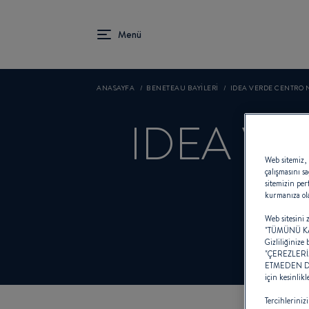
ANASAYFA
BENETEAU BAYILERI
IDEA VERDE CENTRO 
IDEA V
Web sitemiz, 
çalışmasını sa
sitemizin per
kurmanıza ol
Web sitesini z
"TÜMÜNÜ KABU
Gizliliğinize
"ÇEREZLERİMİ
ETMEDEN DEVA
için kesinlikl
Tercihlerini