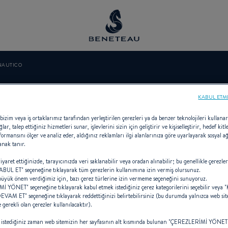
NAUTICO
ERDE CENTRO 
KABUL ETM
bizim veya iş ortaklarımız tarafından yerleştirilen çerezleri ya da benzer teknolojileri kullana
ğlar, talep ettiğiniz hizmetleri sunar, işlevlerini sizin için geliştirir ve kişiselleştirir, hedef ki
formansını ölçer ve analiz eder, aldığınız reklamları ilgi alanlarınıza göre uyarlayarak sosyal ağ
anak tanır.
Satıcı Out-board için BENETEAU
iyaret ettiğinizde, tarayıcınızda veri saklanabilir veya oradan alınabilir; bu genellikle çerezler
L ET" seçeneğine tıklayarak tüm çerezlerin kullanımına izin vermiş olursunuz.
 büyük önem verdiğimiz için, bazı çerez türlerine izin vermeme seçeneğini sunuyoruz.
 YÖNET" seçeneğine tıklayarak kabul etmek istediğiniz çerez kategorilerini seçebilir veya
M ET" seçeneğine tıklayarak reddettiğinizi belirtebilirsiniz (bu durumda yalnızca web site
e gerekli olan çerezler kullanılacaktır).
zi istediğiniz zaman web sitemizin her sayfasının alt kısmında bulunan "ÇEREZLERİMİ YÖNET"