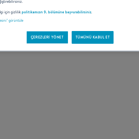
iştirebilirsiniz.
IZ
gi için gizlilik
politikamızın 9. bölümüne başvurabilirsiniz
.
tesini" görüntüle
ÇEREZLERİ YÖNET
TÜMÜNÜ KABUL ET