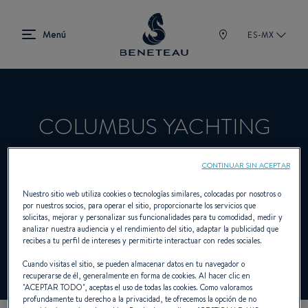
ES-MX
COLUMBUS YACHTING
CATANIA
CONTINUAR SIN ACEPTAR
Nuestro sitio web utiliza cookies o tecnologías similares, colocadas por nosotros o
por nuestros socios, para operar el sitio, proporcionarte los servicios que
Concesionario Fueraborda, First para
solicitas, mejorar y personalizar sus funcionalidades para tu comodidad, medir y
analizar nuestra audiencia y el rendimiento del sitio, adaptar la publicidad que
BENETEAU
recibes a tu perfil de intereses y permitirte interactuar con redes sociales.
Cuando visitas el sitio, se pueden almacenar datos en tu navegador o
recuperarse de él, generalmente en forma de cookies. Al hacer clic en
"
ACEPTAR TODO
", aceptas el uso de todas las cookies. Como valoramos
profundamente tu derecho a la privacidad, te ofrecemos la opción de no