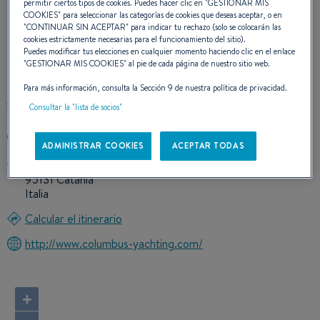
permitir ciertos tipos de cookies. Puedes hacer clic en "
GESTIONAR MIS
COOKIES
" para seleccionar las categorías de cookies que deseas aceptar, o en
NUESTROS DATOS DE
"
CONTINUAR SIN ACEPTAR
" para indicar tu rechazo (solo se colocarán las
cookies estrictamente necesarias para el funcionamiento del sitio).
Puedes modificar tus elecciones en cualquier momento haciendo clic en el enlace
CONTACTO
"
GESTIONAR MIS COOKIES
" al pie de cada página de nuestro sitio web.
Para más información, consulta la Sección 9 de nuestra política de privacidad.
Consultar la "lista de socios"
+390950936078
ADMINISTRAR COOKIES
ACEPTAR TODAS
Piazza Cardinale Pappalardo 24
95131 Catania
Italia
Calcular el itinerario
http://www.columbus-yachting.com/
+