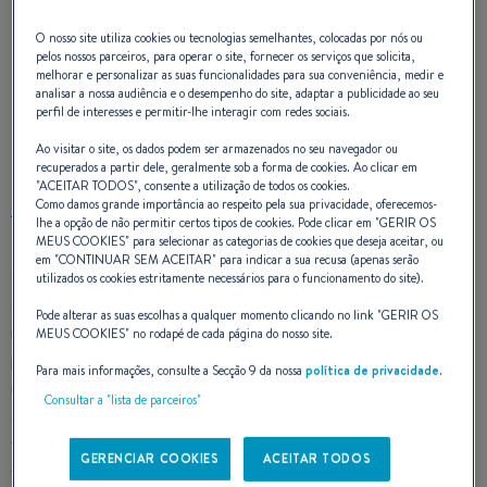
O nosso site utiliza cookies ou tecnologias semelhantes, colocadas por nós ou
pelos nossos parceiros, para operar o site, fornecer os serviços que solicita,
melhorar e personalizar as suas funcionalidades para sua conveniência, medir e
analisar a nossa audiência e o desempenho do site, adaptar a publicidade ao seu
perfil de interesses e permitir-lhe interagir com redes sociais.
DESIGN EXTERIOR
Ao visitar o site, os dados podem ser armazenados no seu navegador ou
recuperados a partir dele, geralmente sob a forma de cookies. Ao clicar em
"
ACEITAR TODOS
", consente a utilização de todos os cookies.
Como damos grande importância ao respeito pela sua privacidade, oferecemos-
lhe a opção de não permitir certos tipos de cookies. Pode clicar em "
GERIR OS
MEUS COOKIES
" para selecionar as categorias de cookies que deseja aceitar, ou
em "
CONTINUAR SEM ACEITAR
" para indicar a sua recusa (apenas serão
O Grand Trawler 62 caracteriza-se por um casco deslocante,
utilizados os cookies estritamente necessários para o funcionamento do site).
especialemente desenvolvido pelo MICAD com o objetivo de
Pode alterar as suas escolhas a qualquer momento clicando no link "
GERIR OS
melhorar sua autonomia e eficiência, permitindo aos
MEUS COOKIES
" no rodapé de cada página do nosso site.
proprietários embarcar para longos cruzeiros. Tendo 18,95
Para mais informações, consulte a Secção 9 da nossa
política de privacidade
.
metros de comprimento e mais de 5 metros de largura de
Consultar a "lista de parceiros"
casco, ele foi concebido para 6 à 8 pessoas a bordo(+ a
tripulação de 2 pessoas).Seu flybrigde surpreende pelo
GERENCIAR COOKIES
ACEITAR TODOS
tamanho, um dos maiores do mercado.