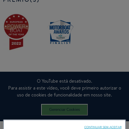
O YouTube está desativado.
Para assistir a este vídeo, você deve primeiro autorizar o
uso de cookies de funcionalidade em nosso site.
Gerenciar Cookies
CONTINUAR SEM ACEITAR