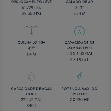
CALADO DE AR
DESLOCAMENTO LEVE
24’1’’
61,729 LBS
7.34 M
28 500 KG
QUILHA LONGA
CAPACIDADE DE
COMBUSTÍVEL
4’7’’
2 X 511 US GAL
1.4 M
2 X 1 935 L
POTÊNCIA MÁX. DO
CAPACIDADE DE ÁGUA
MOTOR
DOCE
2 X 730 HP
222 US GAL
840 L