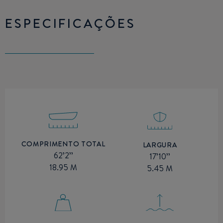
ESPECIFICAÇÕES
COMPRIMENTO TOTAL
LARGURA
62’2’’
17’10’’
18.95 M
5.45 M