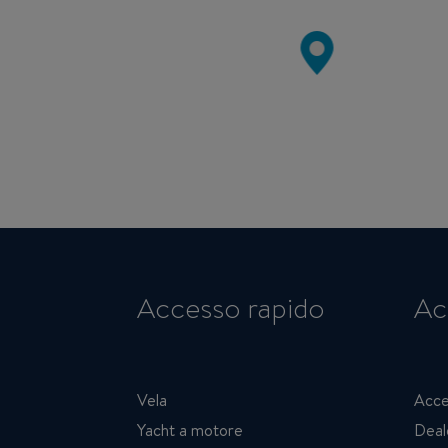
Accesso rapido
Ac
Vela
Acce
Yacht a motore
Deal