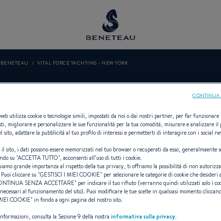
O BENETEAU
VITAL FORCE YACHTING - NEW YORK
CE YACHTING 
CONTINUA 
 web utilizza cookie o tecnologie simili, impostati da noi o dai nostri partner, per far funzionare il
sti, migliorare e personalizzare le sue funzionalità per la tua comodità, misurare e analizzare il 
l sito, adattare la pubblicità al tuo profilo di interessi e permetterti di interagire con i social n
 il sito, i dati possono essere memorizzati nel tuo browser o recuperati da esso, generalmaente s
Rivenditori Vela, First per BENETEA
ndo su "
ACCETTA TUTTO
", acconsenti all’uso di tutti i cookie.
uiamo grande importanza al rispetto della tua privacy, ti offriamo la possibilità di non autorizz
 Puoi cliccare su "
GESTISCI I MIEI COOKIE
" per selezionare le categorie di cookie che desideri 
ONTINUA SENZA ACCETTARE
" per indicare il tuo rifiuto (verranno quindi utilizzati solo i co
necessari al funzionamento del sito). Puoi modificare le tue scelte in qualsiasi momento cliccand
 MIEI COOKIE
" in fondo a ogni pagina del nostro sito.
 informazioni, consulta la Sezione 9 della nostra
informativa sulla privacy
.