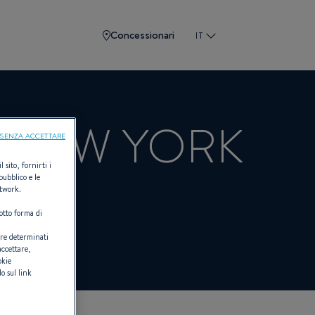
Concessionari
IT
- NEW YORK
SENZA ACCETTARE
 sito, fornirti i
pubblico e le
etwork.
otto forma di
U
are determinati
accettare,
okie
o sul link