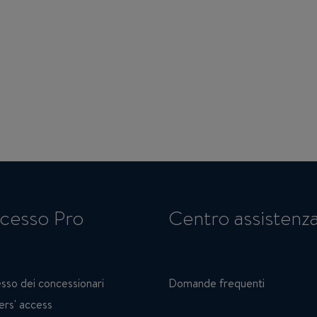
cesso Pro
Centro assistenz
sso dei concessionari
Domande frequenti
ers' access