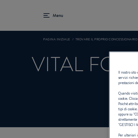
PAGINA INIZIALE
TROVARE IL PROPRIO CONCESSIONARI
VITAL FOR
Il nostro sito
servizi richie
prestazioni de
Quando visiti
cookie. Clicca
Poiché attrib
tipi di cookie.
oppure su "
C
strettamente 
"
GESTISCI I
Per ulteriori