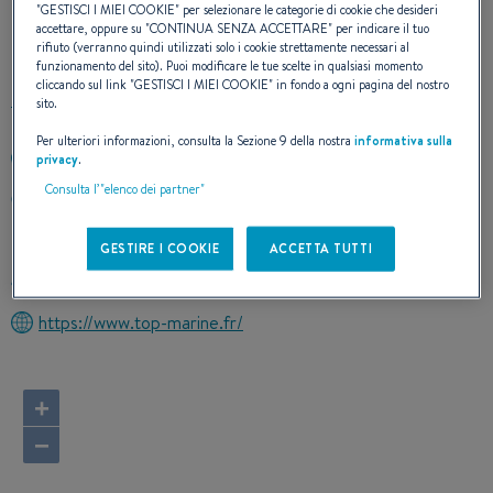
"
GESTISCI I MIEI COOKIE
" per selezionare le categorie di cookie che desideri
accettare, oppure su "
CONTINUA SENZA ACCETTARE
" per indicare il tuo
CONTATTO
rifiuto (verranno quindi utilizzati solo i cookie strettamente necessari al
funzionamento del sito). Puoi modificare le tue scelte in qualsiasi momento
cliccando sul link "
GESTISCI I MIEI COOKIE
" in fondo a ogni pagina del nostro
sito.
Per ulteriori informazioni, consulta la Sezione 9 della nostra
informativa sulla
+33666283330
privacy
.
Consulta l’"elenco dei partner"
101 Rue Augustin Normand
76600 Le Havre
France
GESTIRE I COOKIE
ACCETTA TUTTI
Calcolare l'itinerario
https://www.top-marine.fr/
+
−