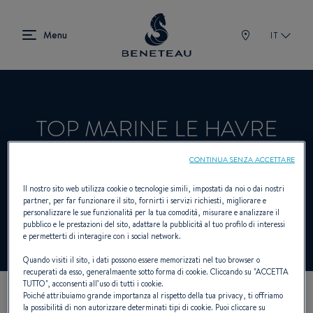
IT
TOP MARINE LE HAVRE
CONTINUA SENZA ACCETTARE
Rivenditori Vela, Entrobordo, Fuoribordo,
Il nostro sito web utilizza cookie o tecnologie simili, impostati da noi o dai nostri
partner, per far funzionare il sito, fornirti i servizi richiesti, migliorare e
First per BENETEAU
personalizzare le sue funzionalità per la tua comodità, misurare e analizzare il
pubblico e le prestazioni del sito, adattare la pubblicità al tuo profilo di interessi
e permetterti di interagire con i social network.
Quando visiti il sito, i dati possono essere memorizzati nel tuo browser o
recuperati da esso, generalmaente sotto forma di cookie. Cliccando su "
ACCETTA
TUTTO
", acconsenti all’uso di tutti i cookie.
Poiché attribuiamo grande importanza al rispetto della tua privacy, ti offriamo
I NOSTRI DETTAGLI DI
la possibilità di non autorizzare determinati tipi di cookie. Puoi cliccare su