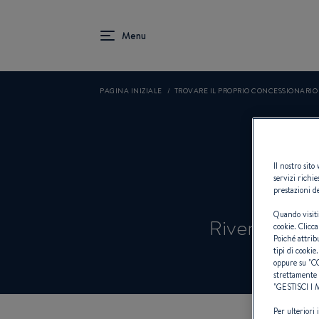
PAGINA INIZIALE
TROVARE IL PROPRIO CONCESSIONARI
Il nostro sito
servizi richie
prestazioni de
Quando visiti
Rivenditori 
cookie. Clicca
Poiché attrib
tipi di cookie.
oppure su "
C
strettamente 
"
GESTISCI I
Per ulteriori