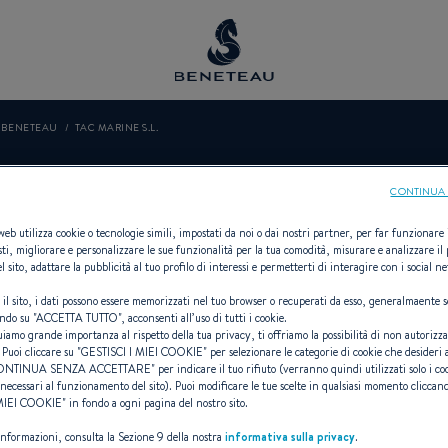
O BENETEAU
TAC MARINE S.L.
TAC MARINE S.L
CONTINUA 
 web utilizza cookie o tecnologie simili, impostati da noi o dai nostri partner, per far funzionare il
sti, migliorare e personalizzare le sue funzionalità per la tua comodità, misurare e analizzare il 
l sito, adattare la pubblicità al tuo profilo di interessi e permetterti di interagire con i social n
 il sito, i dati possono essere memorizzati nel tuo browser o recuperati da esso, generalmaente s
Vela, Entrobordo, Fuoribordo, First
ndo su "
ACCETTA TUTTO
", acconsenti all’uso di tutti i cookie.
uiamo grande importanza al rispetto della tua privacy, ti offriamo la possibilità di non autorizz
 Puoi cliccare su "
GESTISCI I MIEI COOKIE
" per selezionare le categorie di cookie che desideri 
ONTINUA SENZA ACCETTARE
" per indicare il tuo rifiuto (verranno quindi utilizzati solo i co
necessari al funzionamento del sito). Puoi modificare le tue scelte in qualsiasi momento cliccand
 MIEI COOKIE
" in fondo a ogni pagina del nostro sito.
 informazioni, consulta la Sezione 9 della nostra
informativa sulla privacy
.