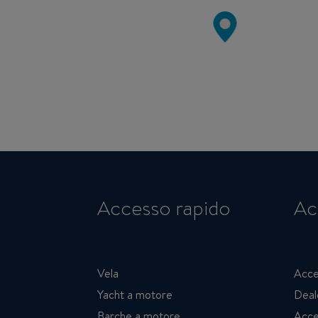
Accesso rapido
Ac
Vela
Acce
Yacht a motore
Deal
Barche a motore
Acce