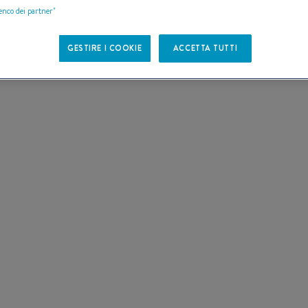
I DI
lenco dei partner"
GESTIRE I COOKIE
ACCETTA TUTTI