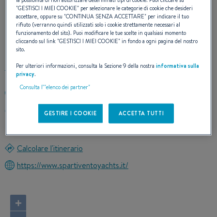
"
GESTISCI I MIEI COOKIE
" per selezionare le categorie di cookie che desideri
accettare, oppure su "
CONTINUA SENZA ACCETTARE
" per indicare il tuo
I NOSTRI DETTAGLI DI
rifiuto (verranno quindi utilizzati solo i cookie strettamente necessari al
funzionamento del sito). Puoi modificare le tue scelte in qualsiasi momento
CONTATTO
cliccando sul link "
GESTISCI I MIEI COOKIE
" in fondo a ogni pagina del nostro
sito.
Per ulteriori informazioni, consulta la Sezione 9 della nostra
informativa sulla
privacy
.
Consulta l’"elenco dei partner"
+390640060490
Catania Centro - Sicilia Piazza duca di Genova
GESTIRE I COOKIE
ACCETTA TUTTI
95100 Catania (CT)
Italia
Calcolare l'itinerario
https://www.spartiventoyachts.it/
+