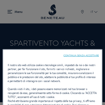
IT
SPARTIVENTO YACHTS &
SERVICE
CONTINUA SENZA ACCETTARE
Il nostro sito web utilizza cookie o tecnologie simili, impostati da noi o dai nostri
partner, per far funzionare il sito, fornirti i servizi richiesti, migliorare e
Rivenditori Vela, Entrobordo per
personalizzare le sue funzionalità per la tua comodità, misurare e analizzare il
pubblico e le prestazioni del sito, adattare la pubblicità al tuo profilo di interessi
BENETEAU
e permetterti di interagire con i social network.
Quando visiti il sito, i dati possono essere memorizzati nel tuo browser o
recuperati da esso, generalmaente sotto forma di cookie. Cliccando su "
ACCETTA
TUTTO
", acconsenti all’uso di tutti i cookie.
Poiché attribuiamo grande importanza al rispetto della tua privacy, ti offriamo
la possibilità di non autorizzare determinati tipi di cookie. Puoi cliccare su