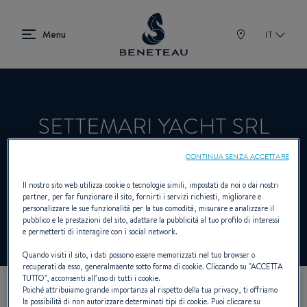
IT
SETTEMARI YACHT SRL
CONTINUA SENZA ACCETTARE
Rivenditori Vela, Entrobordo, First per
Il nostro sito web utilizza cookie o tecnologie simili, impostati da noi o dai nostri
partner, per far funzionare il sito, fornirti i servizi richiesti, migliorare e
BENETEAU
personalizzare le sue funzionalità per la tua comodità, misurare e analizzare il
pubblico e le prestazioni del sito, adattare la pubblicità al tuo profilo di interessi
e permetterti di interagire con i social network.
Quando visiti il sito, i dati possono essere memorizzati nel tuo browser o
recuperati da esso, generalmaente sotto forma di cookie. Cliccando su "
ACCETTA
TUTTO
", acconsenti all’uso di tutti i cookie.
Poiché attribuiamo grande importanza al rispetto della tua privacy, ti offriamo
I NOSTRI DETTAGLI DI
la possibilità di non autorizzare determinati tipi di cookie. Puoi cliccare su