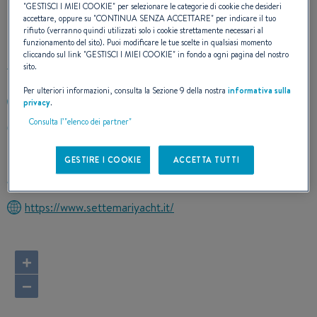
"
GESTISCI I MIEI COOKIE
" per selezionare le categorie di cookie che desideri
accettare, oppure su "
CONTINUA SENZA ACCETTARE
" per indicare il tuo
CONTATTO
rifiuto (verranno quindi utilizzati solo i cookie strettamente necessari al
funzionamento del sito). Puoi modificare le tue scelte in qualsiasi momento
cliccando sul link "
GESTISCI I MIEI COOKIE
" in fondo a ogni pagina del nostro
sito.
Per ulteriori informazioni, consulta la Sezione 9 della nostra
informativa sulla
+390192060061
privacy
.
Consulta l’"elenco dei partner"
MARINA DI VARAZZE VIA MAESTRI D'ASCIA 10
17019 VARAZZE
Italia
GESTIRE I COOKIE
ACCETTA TUTTI
Calcolare l'itinerario
https://www.settemariyacht.it/
+
−