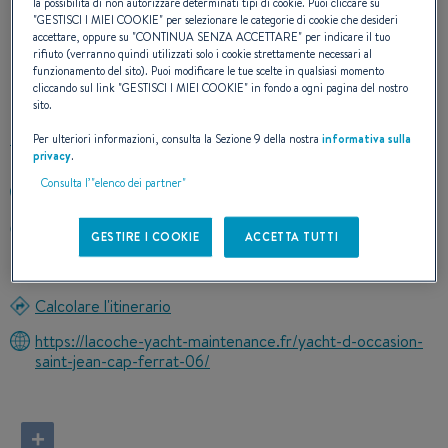
la possibilità di non autorizzare determinati tipi di cookie. Puoi cliccare su
"
GESTISCI I MIEI COOKIE
" per selezionare le categorie di cookie che desideri
accettare, oppure su "
CONTINUA SENZA ACCETTARE
" per indicare il tuo
I NOSTRI DETTAGLI DI
rifiuto (verranno quindi utilizzati solo i cookie strettamente necessari al
funzionamento del sito). Puoi modificare le tue scelte in qualsiasi momento
CONTATTO
cliccando sul link "
GESTISCI I MIEI COOKIE
" in fondo a ogni pagina del nostro
sito.
Per ulteriori informazioni, consulta la Sezione 9 della nostra
informativa sulla
privacy
.
Consulta l’"elenco dei partner"
+33622375199
Quai Virgile Allari
GESTIRE I COOKIE
ACCETTA TUTTI
06230 SAINT JEAN CAP FERRAT
France
Calcolare l'itinerario
https://lacoche-yacht-maintenance.fr/yacht-d-occasion-
saint-jean-cap-ferrat-06/
+