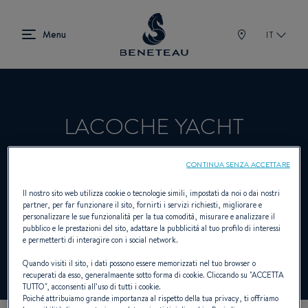
IT
LACOCHE YACHT
MAINTENANCE
CONTINUA SENZA ACCETTARE
Il nostro sito web utilizza cookie o tecnologie simili, impostati da noi o dai nostri
partner, per far funzionare il sito, fornirti i servizi richiesti, migliorare e
Rivenditori Vela, Entrobordo, Fuoribordo,
personalizzare le sue funzionalità per la tua comodità, misurare e analizzare il
pubblico e le prestazioni del sito, adattare la pubblicità al tuo profilo di interessi
First per BENETEAU
e permetterti di interagire con i social network.
Quando visiti il sito, i dati possono essere memorizzati nel tuo browser o
recuperati da esso, generalmaente sotto forma di cookie. Cliccando su "
ACCETTA
TUTTO
", acconsenti all’uso di tutti i cookie.
Poiché attribuiamo grande importanza al rispetto della tua privacy, ti offriamo