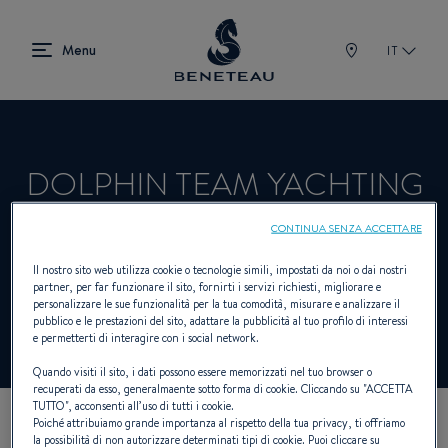
IT
DOLPHIN TEAM YACHTING
CONTINUA SENZA ACCETTARE
Rivenditori Vela, Entrobordo, Fuoribordo,
Il nostro sito web utilizza cookie o tecnologie simili, impostati da noi o dai nostri
partner, per far funzionare il sito, fornirti i servizi richiesti, migliorare e
First per BENETEAU
personalizzare le sue funzionalità per la tua comodità, misurare e analizzare il
pubblico e le prestazioni del sito, adattare la pubblicità al tuo profilo di interessi
e permetterti di interagire con i social network.
Quando visiti il sito, i dati possono essere memorizzati nel tuo browser o
recuperati da esso, generalmaente sotto forma di cookie. Cliccando su "
ACCETTA
TUTTO
", acconsenti all’uso di tutti i cookie.
Poiché attribuiamo grande importanza al rispetto della tua privacy, ti offriamo
I NOSTRI DETTAGLI DI
la possibilità di non autorizzare determinati tipi di cookie. Puoi cliccare su