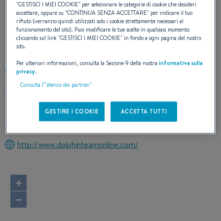
"
GESTISCI I MIEI COOKIE
" per selezionare le categorie di cookie che desideri
accettare, oppure su "
CONTINUA SENZA ACCETTARE
" per indicare il tuo
CONTATTO
rifiuto (verranno quindi utilizzati solo i cookie strettamente necessari al
funzionamento del sito). Puoi modificare le tue scelte in qualsiasi momento
cliccando sul link "
GESTISCI I MIEI COOKIE
" in fondo a ogni pagina del nostro
sito.
Per ulteriori informazioni, consulta la Sezione 9 della nostra
informativa sulla
+9619225826
privacy
.
Consulta l’"elenco dei partner"
DBAYEH HIGH WAY DBAYEH
70 1112 DBAYEH
Lebanon
GESTIRE I COOKIE
ACCETTA TUTTI
Calcolare l'itinerario
http://www.dolphinteamonline.com/
+
−