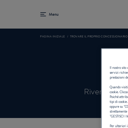
PAGINA INIZIALE
TROVARE IL PROPRIO CONCESSIONARI
C
Il nostro sito
servizi richie
prestazioni de
Quando visiti
Rivenditori 
cookie. Clicca
Poiché attrib
tipi di cookie.
oppure su "
C
strettamente 
"
GESTISCI I
Per ulteriori