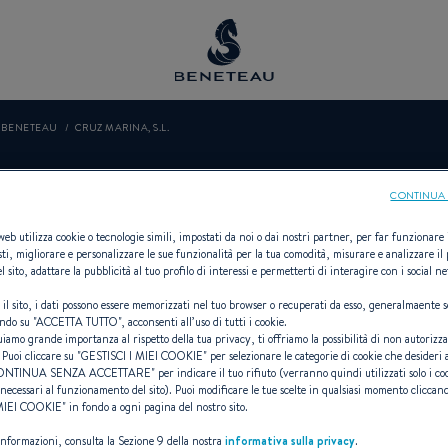
O BENETEAU
CRUZ MARINA, S.L.
RUZ MARINA, S.
CONTINUA 
 web utilizza cookie o tecnologie simili, impostati da noi o dai nostri partner, per far funzionare il
sti, migliorare e personalizzare le sue funzionalità per la tua comodità, misurare e analizzare il 
l sito, adattare la pubblicità al tuo profilo di interessi e permetterti di interagire con i social n
 il sito, i dati possono essere memorizzati nel tuo browser o recuperati da esso, generalmaente s
Vela, Entrobordo, Fuoribordo, First
ndo su "
ACCETTA TUTTO
", acconsenti all’uso di tutti i cookie.
uiamo grande importanza al rispetto della tua privacy, ti offriamo la possibilità di non autorizz
 Puoi cliccare su "
GESTISCI I MIEI COOKIE
" per selezionare le categorie di cookie che desideri 
ONTINUA SENZA ACCETTARE
" per indicare il tuo rifiuto (verranno quindi utilizzati solo i co
necessari al funzionamento del sito). Puoi modificare le tue scelte in qualsiasi momento cliccand
 MIEI COOKIE
" in fondo a ogni pagina del nostro sito.
 informazioni, consulta la Sezione 9 della nostra
informativa sulla privacy
.