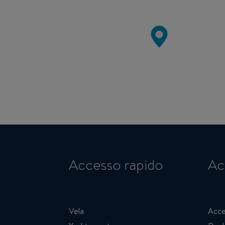
Accesso rapido
Ac
Vela
Acce