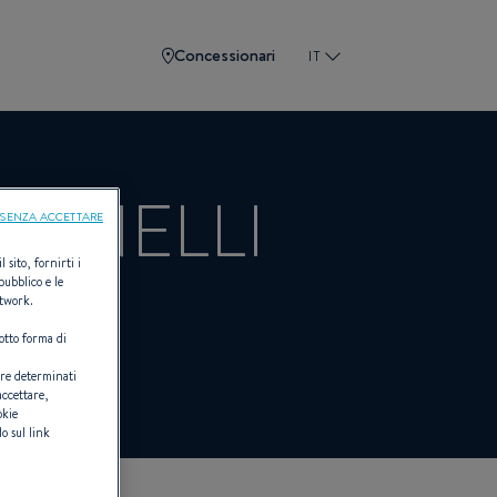
Concessionari
IT
RINELLI
SENZA ACCETTARE
 sito, fornirti i
pubblico e le
etwork.
otto forma di
U
are determinati
accettare,
okie
o sul link