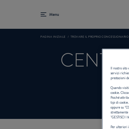
PAGINA INIZIALE
TROVARE IL PROPRIO CONCESSIONARI
CENTRO
Il nostro sito
servizi richie
prestazioni de
Quando visiti
cookie. Clicca
Poiché attrib
tipi di cookie.
oppure su "
C
strettamente 
"
GESTISCI I
Per ulteriori