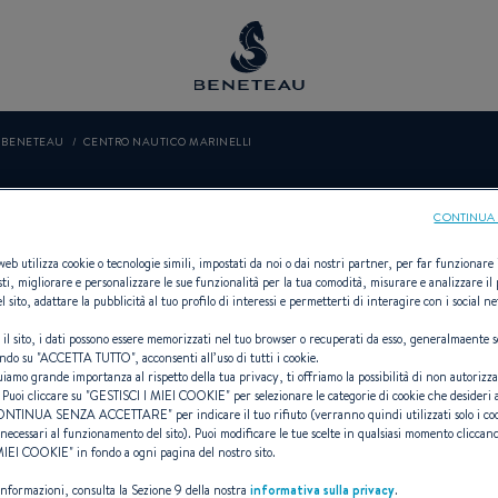
O BENETEAU
CENTRO NAUTICO MARINELLI
 NAUTICO MA
CONTINUA 
 web utilizza cookie o tecnologie simili, impostati da noi o dai nostri partner, per far funzionare il
sti, migliorare e personalizzare le sue funzionalità per la tua comodità, misurare e analizzare il 
l sito, adattare la pubblicità al tuo profilo di interessi e permetterti di interagire con i social n
 il sito, i dati possono essere memorizzati nel tuo browser o recuperati da esso, generalmaente s
Rivenditori Fuoribordo per BENETEA
ndo su "
ACCETTA TUTTO
", acconsenti all’uso di tutti i cookie.
uiamo grande importanza al rispetto della tua privacy, ti offriamo la possibilità di non autorizz
 Puoi cliccare su "
GESTISCI I MIEI COOKIE
" per selezionare le categorie di cookie che desideri 
ONTINUA SENZA ACCETTARE
" per indicare il tuo rifiuto (verranno quindi utilizzati solo i co
necessari al funzionamento del sito). Puoi modificare le tue scelte in qualsiasi momento cliccand
 MIEI COOKIE
" in fondo a ogni pagina del nostro sito.
 informazioni, consulta la Sezione 9 della nostra
informativa sulla privacy
.