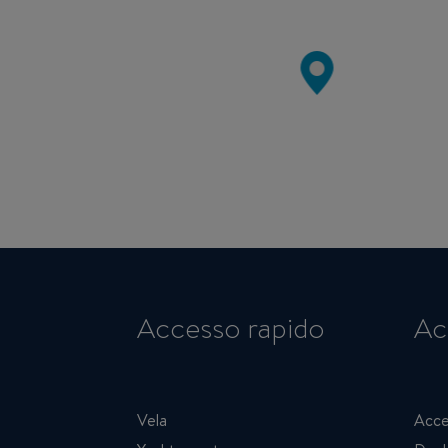
Accesso rapido
Ac
Vela
Acce