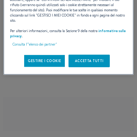
rifiuto (verranno quindi utilizzati solo i cookie strettamente necessari al
funzionamento del sito). Puoi modificare le tue scelte in qualsiasi momento
cliccando sul link "
GESTISCI I MIEI COOKIE
" in fondo a ogni pagina del nostro
sito.
Richiedi al tuo concessionario l'invito per
Per ulteriori informazioni, consulta la Sezione 9 della nostra
informativa sulla
partecipare al Salone Nautico di Venezia
privacy
.
Consulta l’"elenco dei partner"
2026 e assistere alla prima mondiale del
Gran Turismo 50, il nuovo modello di punta
GESTIRE I COOKIE
ACCETTA TUTTI
della gamma Express Cruiser di BENETEAU.