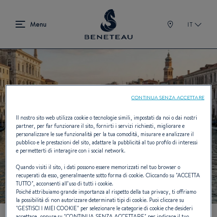
IT
CONTINUA SENZA ACCETTARE
Il nostro sito web utilizza cookie o tecnologie simili, impostati da noi o dai nostri
partner, per far funzionare il sito, fornirti i servizi richiesti, migliorare e
personalizzare le sue funzionalità per la tua comodità, misurare e analizzare il
pubblico e le prestazioni del sito, adattare la pubblicità al tuo profilo di interessi
e permetterti di interagire con i social network.
Quando visiti il sito, i dati possono essere memorizzati nel tuo browser o
recuperati da esso, generalmaente sotto forma di cookie. Cliccando su "
ACCETTA
TUTTO
", acconsenti all’uso di tutti i cookie.
Poiché attribuiamo grande importanza al rispetto della tua privacy, ti offriamo
la possibilità di non autorizzare determinati tipi di cookie. Puoi cliccare su
"
GESTISCI I MIEI COOKIE
" per selezionare le categorie di cookie che desideri
accettare, oppure su "
CONTINUA SENZA ACCETTARE
" per indicare il tuo