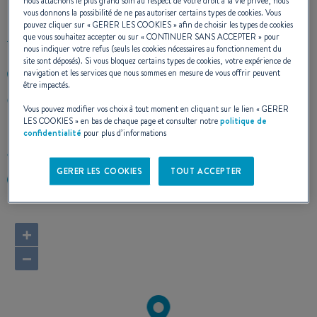
nous attachons le plus grand soin au respect de votre droit à la vie privée, nous
vous donnons la possibilité de ne pas autoriser certains types de cookies. Vous
pouvez cliquer sur «
GERER LES COOKIES
» afin de choisir les types de cookies
que vous souhaitez accepter ou sur «
CONTINUER SANS ACCEPTER
» pour
nous indiquer votre refus (seuls les cookies nécessaires au fonctionnement du
site sont déposés). Si vous bloquez certains types de cookies, votre expérience de
navigation et les services que nous sommes en mesure de vous offrir peuvent
+393351029185
être impactés.
Isola Morin 2 Darsena le Saline
Vous pouvez modifier vos choix à tout moment en cliquant sur le lien «
GERER
30015 CHIOGGIA (VE)
LES COOKIES
» en bas de chaque page et consulter notre
politique de
Italie
confidentialité
pour plus d’informations
Calculer l'itinéraire
GERER LES COOKIES
TOUT ACCEPTER
https://www.yachtingstargroup.com/
+
−