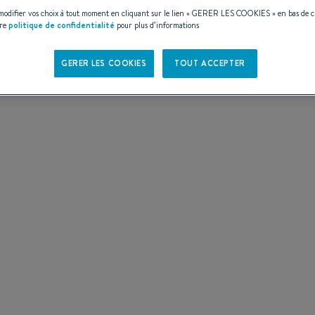
ES
odifier vos choix à tout moment en cliquant sur le lien «
GERER LES COOKIES
» en bas de 
tre
politique de confidentialité
pour plus d’informations
GERER LES COOKIES
TOUT ACCEPTER