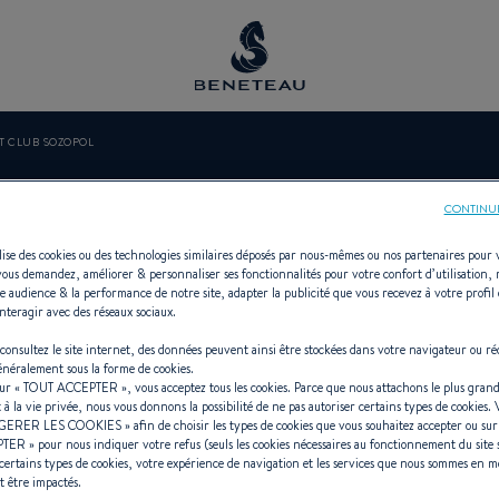
T CLUB SOZOPOL
HT CLUB SOZ
CONTINU
ilise des cookies ou des technologies similaires déposés par nous-mêmes ou nos partenaires pour 
vous demandez, améliorer & personnaliser ses fonctionnalités pour votre confort d’utilisation,
e audience & la performance de notre site, adapter la publicité que vous recevez à votre profil 
nteragir avec des réseaux sociaux.
e Voiliers, In-bord, Hors-bord, Firs
consultez le site internet, des données peuvent ainsi être stockées dans votre navigateur ou ré
généralement sous la forme de cookies.
sur «
TOUT ACCEPTER
», vous acceptez tous les cookies. Parce que nous attachons le plus grand
t à la vie privée, nous vous donnons la possibilité de ne pas autoriser certains types de cookies.
GERER LES COOKIES
» afin de choisir les types de cookies que vous souhaitez accepter ou su
PTER
» pour nous indiquer votre refus (seuls les cookies nécessaires au fonctionnement du site 
certains types de cookies, votre expérience de navigation et les services que nous sommes en m
t être impactés.