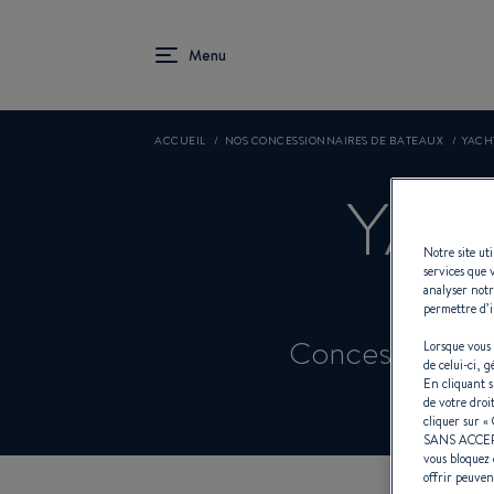
ACCUEIL
NOS CONCESSIONNAIRES DE BATEAUX
YACH
YAC
Notre site ut
services que 
analyser notr
permettre d’i
Concessionnair
Lorsque vous 
de celui-ci, 
En cliquant 
de votre droi
cliquer sur «
SANS ACCE
vous bloquez 
offrir peuven