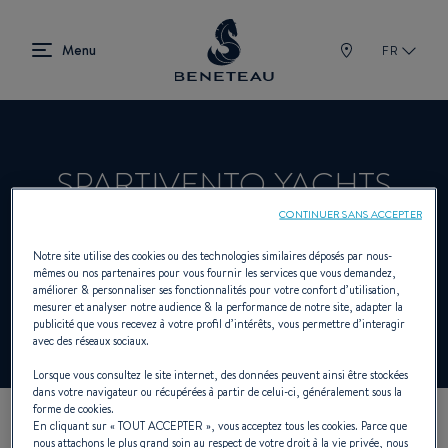
FR
SPARTIVENTO YACHTS
CONTINUER SANS ACCEPTER
Notre site utilise des cookies ou des technologies similaires déposés par nous-
Concessionnaire Voiliers, In-bord, First pour
mêmes ou nos partenaires pour vous fournir les services que vous demandez,
améliorer & personnaliser ses fonctionnalités pour votre confort d’utilisation,
BENETEAU
mesurer et analyser notre audience & la performance de notre site, adapter la
publicité que vous recevez à votre profil d’intérêts, vous permettre d’interagir
avec des réseaux sociaux.
Lorsque vous consultez le site internet, des données peuvent ainsi être stockées
dans votre navigateur ou récupérées à partir de celui-ci, généralement sous la
forme de cookies.
En cliquant sur «
TOUT ACCEPTER
», vous acceptez tous les cookies. Parce que
NOS COORDONNÉES
nous attachons le plus grand soin au respect de votre droit à la vie privée, nous