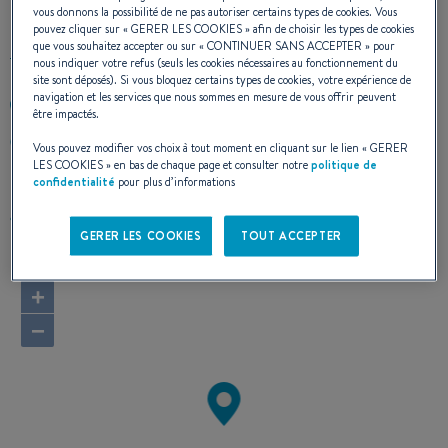
vous donnons la possibilité de ne pas autoriser certains types de cookies. Vous
pouvez cliquer sur «
GERER LES COOKIES
» afin de choisir les types de cookies
que vous souhaitez accepter ou sur «
CONTINUER SANS ACCEPTER
» pour
nous indiquer votre refus (seuls les cookies nécessaires au fonctionnement du
site sont déposés). Si vous bloquez certains types de cookies, votre expérience de
navigation et les services que nous sommes en mesure de vous offrir peuvent
+393481305490
être impactés.
VIA CIMINO, 62
Vous pouvez modifier vos choix à tout moment en cliquant sur le lien «
GERER
89127 REGGIO CALABRIA (RC)
LES COOKIES
» en bas de chaque page et consulter notre
politique de
Italie
confidentialité
pour plus d’informations
Calculer l'itinéraire
GERER LES COOKIES
TOUT ACCEPTER
+
−