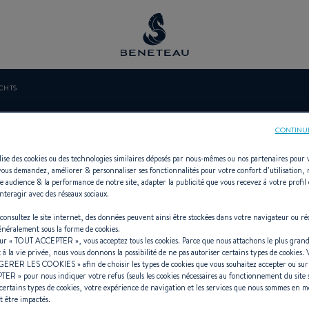
ACHTS
SF YACHTS
CONTINU
ilise des cookies ou des technologies similaires déposés par nous-mêmes ou nos partenaires pour 
vous demandez, améliorer & personnaliser ses fonctionnalités pour votre confort d’utilisation,
e audience & la performance de notre site, adapter la publicité que vous recevez à votre profil 
nteragir avec des réseaux sociaux.
ionnaire In-bord, Hors-bord pour 
consultez le site internet, des données peuvent ainsi être stockées dans votre navigateur ou ré
généralement sous la forme de cookies.
sur «
TOUT ACCEPTER
», vous acceptez tous les cookies. Parce que nous attachons le plus grand
t à la vie privée, nous vous donnons la possibilité de ne pas autoriser certains types de cookies.
GERER LES COOKIES
» afin de choisir les types de cookies que vous souhaitez accepter ou su
PTER
» pour nous indiquer votre refus (seuls les cookies nécessaires au fonctionnement du site 
certains types de cookies, votre expérience de navigation et les services que nous sommes en m
t être impactés.