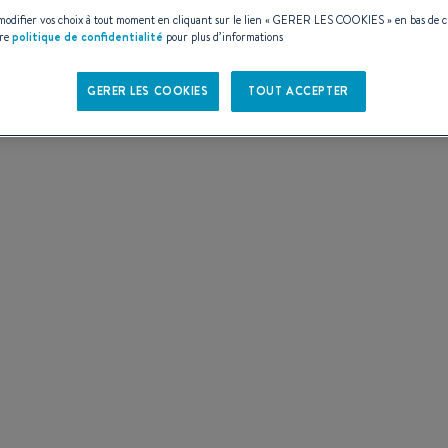
ES
odifier vos choix à tout moment en cliquant sur le lien «
GERER LES COOKIES
» en bas de 
tre
politique de confidentialité
pour plus d’informations
GERER LES COOKIES
TOUT ACCEPTER