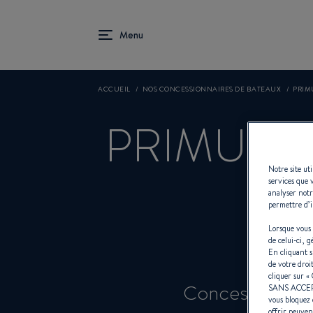
ACCUEIL
NOS CONCESSIONNAIRES DE BATEAUX
PRIM
PRIMUS M
Notre site ut
services que 
T
analyser notr
permettre d’i
Lorsque vous 
de celui-ci, 
En cliquant 
de votre droi
cliquer sur «
Concessionnair
SANS ACCE
vous bloquez 
offrir peuven