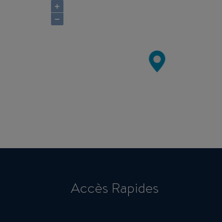
+
−
Accès Rapides