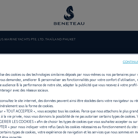
US MARINE YACHTS PTE. LTD. THAÏLAND PHUKET
ARINE YACHTS 
CONTINU
ilise des cookies ou des technologies similaires déposés par nous-mêmes ou nos partenaires pour 
vous demandez, améliorer & personnaliser ses fonctionnalités pour votre confort d’utilisation,
HAÏLAND Phuk
e audience & la performance de notre site, adapter la publicité que vous recevez à votre profil 
nteragir avec des réseaux sociaux.
consultez le site internet, des données peuvent ainsi être stockées dans votre navigateur ou ré
généralement sous la forme de cookies.
sur «
TOUT ACCEPTER
», vous acceptez tous les cookies. Parce que nous attachons le plus grand
t à la vie privée, nous vous donnons la possibilité de ne pas autoriser certains types de cookies.
GERER LES COOKIES
» afin de choisir les types de cookies que vous souhaitez accepter ou su
e Voiliers, In-bord, Hors-bord, Firs
PTER
» pour nous indiquer votre refus (seuls les cookies nécessaires au fonctionnement du site 
certains types de cookies, votre expérience de navigation et les services que nous sommes en m
t être impactés.