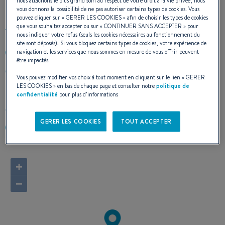
nous attachons le plus grand soin au respect de votre droit à la vie privée, nous
vous donnons la possibilité de ne pas autoriser certains types de cookies. Vous
pouvez cliquer sur «
GERER LES COOKIES
» afin de choisir les types de cookies
que vous souhaitez accepter ou sur «
CONTINUER SANS ACCEPTER
» pour
nous indiquer votre refus (seuls les cookies nécessaires au fonctionnement du
site sont déposés). Si vous bloquez certains types de cookies, votre expérience de
navigation et les services que nous sommes en mesure de vous offrir peuvent
4241659056
être impactés.
Centro Comercial Paseo PISCO 6 Of. 6-07 El Hatillo
Vous pouvez modifier vos choix à tout moment en cliquant sur le lien «
GERER
1083 Caracas
LES COOKIES
» en bas de chaque page et consulter notre
politique de
Venezuela
confidentialité
pour plus d’informations
Calculer l'itinéraire
GERER LES COOKIES
TOUT ACCEPTER
https://www.ebmarinevzla.com/
+
−