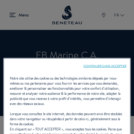
FR
EB Marine C.A.
CONTINUER SANS ACCEPTER
Concessionnaire Voiliers, In-bord, Hors-
Notre site utilise des cookies ou des technologies similaires déposés par nous-
mêmes ou nos partenaires pour vous fournir les services que vous demandez,
bord pour BENETEAU
améliorer & personnaliser ses fonctionnalités pour votre confort d’utilisation,
mesurer et analyser notre audience & la performance de notre site, adapter la
publicité que vous recevez à votre profil d’intérêts, vous permettre d’interagir
avec des réseaux sociaux.
Lorsque vous consultez le site internet, des données peuvent ainsi être stockées
dans votre navigateur ou récupérées à partir de celui-ci, généralement sous la
forme de cookies.
En cliquant sur «
TOUT ACCEPTER
», vous acceptez tous les cookies. Parce que
NOS COORDONNÉES