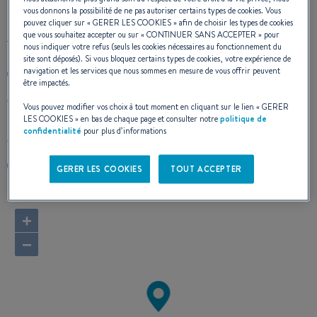
vous donnons la possibilité de ne pas autoriser certains types de cookies. Vous
pouvez cliquer sur «
GERER LES COOKIES
» afin de choisir les types de cookies
que vous souhaitez accepter ou sur «
CONTINUER SANS ACCEPTER
» pour
nous indiquer votre refus (seuls les cookies nécessaires au fonctionnement du
site sont déposés). Si vous bloquez certains types de cookies, votre expérience de
navigation et les services que nous sommes en mesure de vous offrir peuvent
+35312878334
être impactés.
GREYSTONES HARBOUR MARINA GREYSTONES
Vous pouvez modifier vos choix à tout moment en cliquant sur le lien «
GERER
Ireland
LES COOKIES
» en bas de chaque page et consulter notre
politique de
confidentialité
pour plus d’informations
Calculer l'itinéraire
http://www.bjmarine.net/
GERER LES COOKIES
TOUT ACCEPTER
+
−