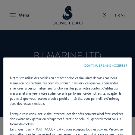
FR
BJ MARINE LTD
CONTINUER SANS ACCEPTER
Concessionnaire Voiliers, In-bord, Hors-
Notre site utilise des cookies ou des technologies similaires déposés par nous-
mêmes ou nos partenaires pour vous fournir les services que vous demandez,
améliorer & personnaliser ses fonctionnalités pour votre confort d’utilisation,
bord, First pour BENETEAU
mesurer et analyser notre audience & la performance de notre site, adapter la
publicité que vous recevez à votre profil d’intérêts, vous permettre d’interagir
avec des réseaux sociaux.
Lorsque vous consultez le site internet, des données peuvent ainsi être stockées
dans votre navigateur ou récupérées à partir de celui-ci, généralement sous la
forme de cookies.
En cliquant sur «
TOUT ACCEPTER
», vous acceptez tous les cookies. Parce que
NOS COORDONNÉES
nous attachons le plus grand soin au respect de votre droit à la vie privée, nous